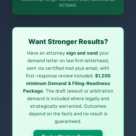
More (1)
#279869.
Я организую приём дела. Юридическую
работу выполняет Сергей. Это общая
информация, а не юридическая
консультация, и отношения адвоката и
клиента не возникают, пока вы не наймёте
Сергея. Дела по Калифорнии.
Want Stronger Results?
Have an attorney
sign and send
your
demand letter on law firm letterhead,
sent via certified mail plus email, with
first-response review included.
$1,200
minimum Demand & Filing-Readiness
Package.
The draft lawsuit or arbitration
demand is included where legally and
strategically warranted. Outcomes
depend on the facts and no result is
guaranteed.