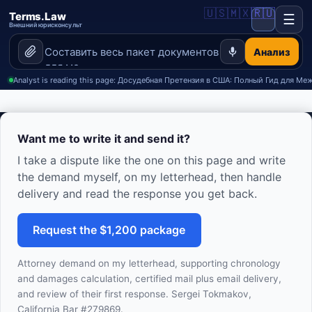
🇺🇸
🇲🇽
🇷🇺
Terms.Law
☰
Внешний юрисконсульт
Анализ
🏠 Home
Analyst is reading this page: Досудебная Претензия в США: Полный Гид для 
📝 требовательное письмоs
Want me to write it and send it?
📋 Contracts
I take a dispute like the one on this page and write
the demand myself, on my letterhead, then handle
🏢 Incorporation
delivery and read the response you get back.
📰 Read
Request the $1,200 package
Attorney demand on my letterhead, supporting chronology
and damages calculation, certified mail plus email delivery,
and review of their first response. Sergei Tokmakov,
California Bar #279869.