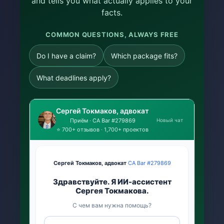
and tells you what actually applies to your
facts.
COMMON QUESTIONS, ALWAYS FREE
Do I have a claim?
Which package fits?
What deadlines apply?
Сергей Токмаков, адвокат
Новый чат
Приём · CA Bar #279869
⭐ 700+ отзывов · 1,700+ проектов
Сергей Токмаков, адвокат
·
CA Bar #279869
Здравствуйте. Я ИИ-ассистент
Сергея Токмакова.
С чем вам нужна помощь?