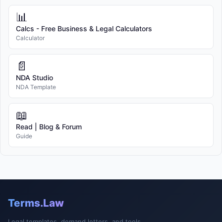
📊
Calcs - Free Business & Legal Calculators
Calculator
📄
NDA Studio
NDA Template
📖
Read | Blog & Forum
Guide
Terms.Law
Legal templates, demand letters, and tools