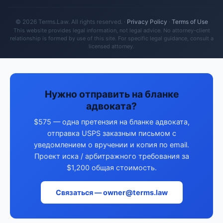
© 2026 Terms.Law. All rights reserved. ·
Privacy Policy
·
Terms of Use
This website provides legal information, not legal advice. No attorney-client
relationship is formed by use of this site. For specific legal guidance, consult a
licensed attorney.
Нужно отправить на бланке
адвоката?
$575 — одна претензия на бланке адвоката,
отправка USPS заказным письмом с
уведомлением о вручении и копия по email.
Проект иска / арбитражного требования за
$1,200 общая стоимость.
Связаться — owner@terms.law