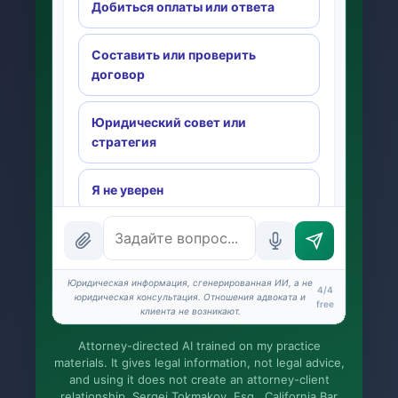
Добиться оплаты или ответа
Составить или проверить
договор
Юридический совет или
стратегия
Я не уверен
INSTANT ANSWERS
What is the AI Legal Analyst?
Юридическая информация, сгенерированная ИИ, а не
4/4
How attorney review works
юридическая консультация. Отношения адвоката и
free
клиента не возникают.
What does it cost?
Attorney-directed AI trained on my practice
materials. It gives legal information, not legal advice,
Is this legal advice?
and using it does not create an attorney-client
relationship. Sergei Tokmakov, Esq., California Bar