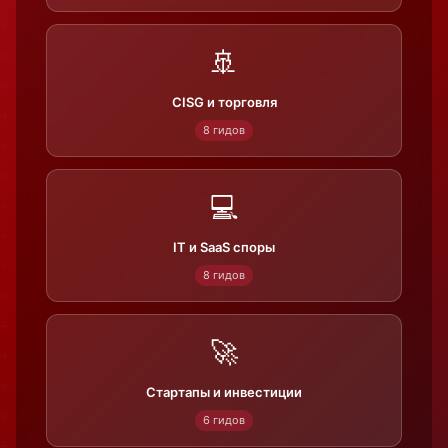
🚢
CISG и торговля
8 гидов
💻
IT и SaaS споры
8 гидов
🚀
Стартапы и инвестиции
6 гидов