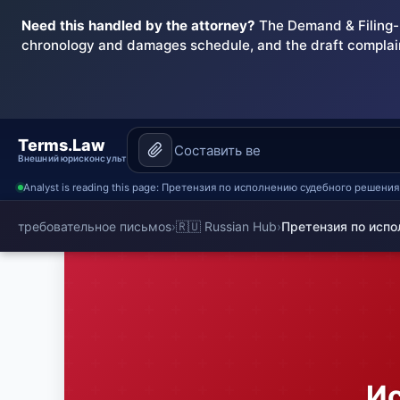
Need this handled by the attorney?
The Demand & Filing-R
chronology and damages schedule, and the draft complai
Terms.Law
Внешний юрисконсульт
Analyst is reading this page: Претензия по исполнению судебного решени
требовательное письмоs
›
🇷🇺 Russian Hub
›
Претензия по испо
Ис