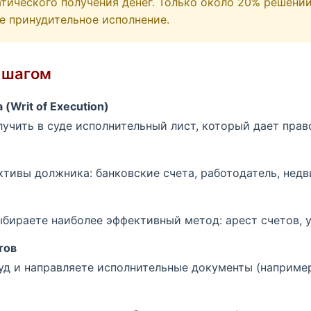
тического получения денег. Только около 20% решени
е принудительное исполнение.
а шагом
(Writ of Execution)
чить в суде исполнительный лист, который дает прав
ктивы должника: банковские счета, работодатель, недв
бираете наиболее эффективный метод: арест счетов, у
тов
д и направляете исполнительные документы (например