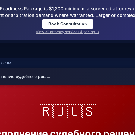
eadiness Package is $1,200 minimum: a screened attorney dem
nt or arbitration demand where warranted. Larger or complex
Book Consultation
View all attorney services & pricing →
я в США
лнению судебного реш...
🇷🇺🇺🇸
полнение судебного реше