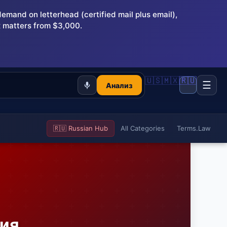
and on letterhead (certified mail plus email),
 matters from $3,000.
🇺🇸
🇲🇽
🇷🇺
☰
Анализ
🇷🇺 Russian Hub
All Categories
Terms.Law
ния