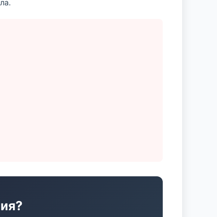
ла.
ния?