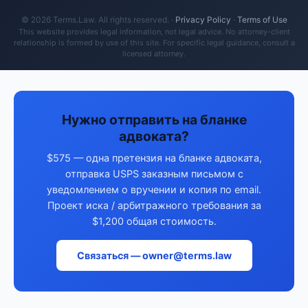
© 2026 Terms.Law. All rights reserved. ·
Privacy Policy
·
Terms of Use
This website provides legal information, not legal advice. No attorney-client
relationship is formed by use of this site. For specific legal guidance, consult a
licensed attorney.
Нужно отправить на бланке
адвоката?
$575 — одна претензия на бланке адвоката,
отправка USPS заказным письмом с
уведомлением о вручении и копия по email.
Проект иска / арбитражного требования за
$1,200 общая стоимость.
Связаться — owner@terms.law