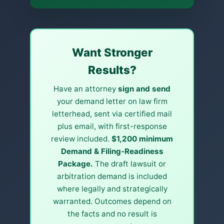
More (1)
Я организую приём дела.
Юридическую работу выполняет
Сергей. Это общая информация, а
Want Stronger
не юридическая консультация, и
отношения адвоката и клиента не
Results?
возникают, пока вы не наймёте
Сергея. Дела по Калифорнии.
Have an attorney
sign and send
your demand letter on law firm
letterhead, sent via certified mail
plus email, with first-response
review included.
$1,200 minimum
Demand & Filing-Readiness
Package.
The draft lawsuit or
arbitration demand is included
where legally and strategically
warranted. Outcomes depend on
the facts and no result is