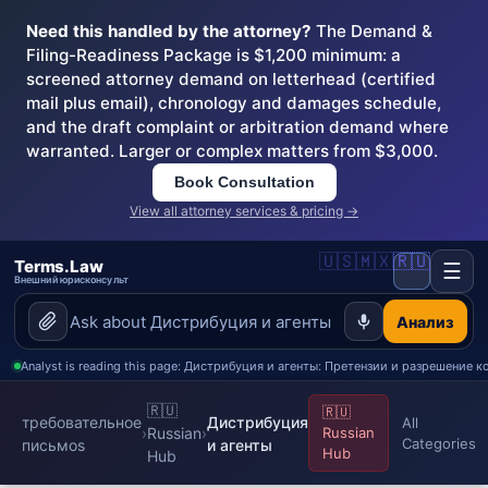
Need this handled by the attorney?
The Demand &
Filing-Readiness Package is $1,200 minimum: a
screened attorney demand on letterhead (certified
mail plus email), chronology and damages schedule,
and the draft complaint or arbitration demand where
warranted. Larger or complex matters from $3,000.
Book Consultation
View all attorney services & pricing →
🇺🇸
🇲🇽
🇷🇺
Terms.Law
☰
Внешний юрисконсульт
Анализ
Analyst is reading this page: Дистрибуция и агенты: Претензии и разрешение 
🇷🇺
🇷🇺
требовательное
Дистрибуция
All
›
Russian
›
Russian
Categories
письмоs
и агенты
Hub
Hub