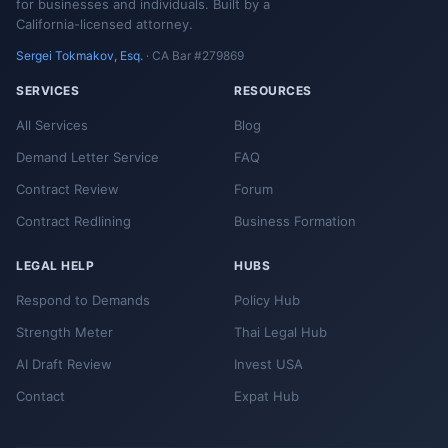
for businesses and individuals. Built by a
California-licensed attorney.
Sergei Tokmakov, Esq.
· CA Bar #279869
SERVICES
RESOURCES
All Services
Blog
Demand Letter Service
FAQ
Contract Review
Forum
Contract Redlining
Business Formation
LEGAL HELP
HUBS
Respond to Demands
Policy Hub
Strength Meter
Thai Legal Hub
AI Draft Review
Invest USA
Contact
Expat Hub