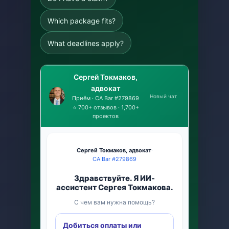
Which package fits?
What deadlines apply?
Сергей Токмаков,
адвокат
Новый чат
Приём · CA Bar #279869
⭐ 700+ отзывов · 1,700+
проектов
Сергей Токмаков, адвокат
·
CA Bar #279869
Здравствуйте. Я ИИ-
ассистент Сергея Токмакова.
С чем вам нужна помощь?
Добиться оплаты или