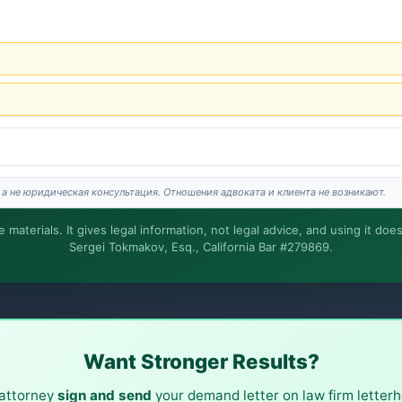
а не юридическая консультация. Отношения адвоката и клиента не возникают.
materials. It gives legal information, not legal advice, and using it doe
Sergei Tokmakov, Esq., California Bar #279869.
аботу выполняет Сергей. Это общая информация, а не юридическая консульта
Дела по Калифорнии.
Want Stronger Results?
attorney
sign and send
your demand letter on law firm letterh