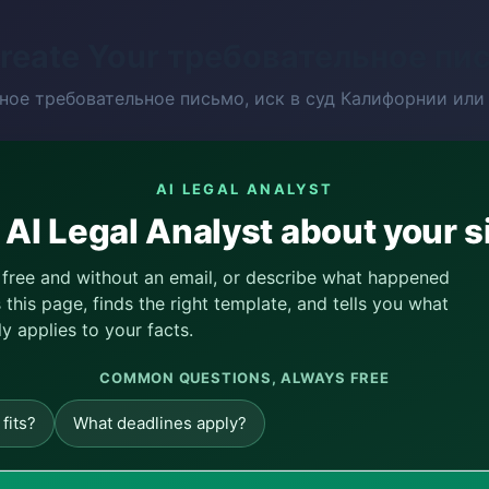
Create Your требовательное пи
ное требовательное письмо, иск в суд Калифорнии или
AI LEGAL ANALYST
AI Legal Analyst about your s
, free and without an email, or describe what happened
this page, finds the right template, and tells you what
ly applies to your facts.
COMMON QUESTIONS, ALWAYS FREE
fits?
What deadlines apply?