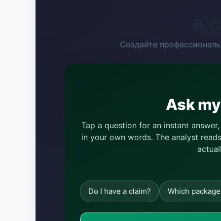
📝 
Создайте профессиональ
Ask my 
Tap a question for an instant answer
in your own words. The analyst reads 
actual
Do I have a claim?
Which package 