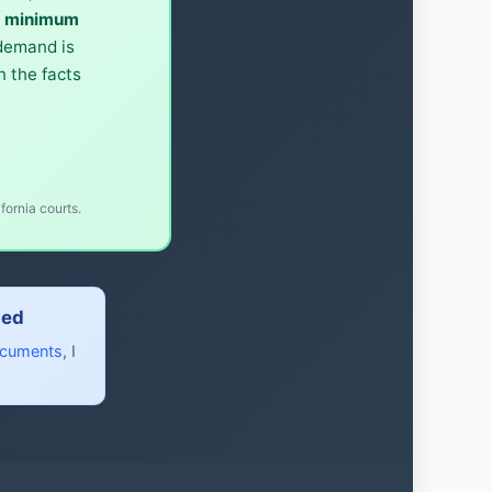
0 minimum
 demand is
 the facts
fornia courts.
led
ocuments
, I