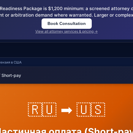
eadiness Package is $1,200 minimum: a screened attorney dem
nt or arbitration demand where warranted. Larger or complex
Book Consultation
View all attorney services & pricing →
етензия в США
 Short-pay
🇷🇺 ➡ 🇺🇸
астичная оплата (Short-pa