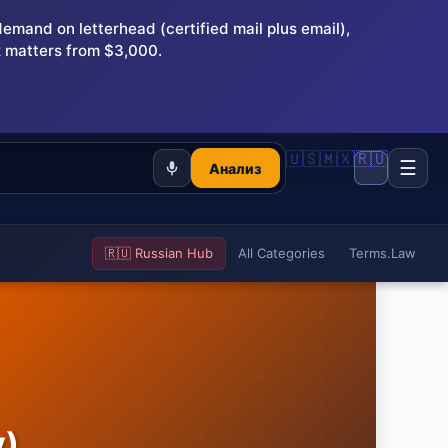
and on letterhead (certified mail plus email),
 matters from $3,000.
🇺🇸
🇲🇽
🇷🇺
☰
Анализ
🇷🇺 Russian Hub
All Categories
Terms.Law
y)