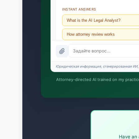
INSTANT ANSWERS
What is the AI Legal Analyst?
How attorney review works
What does it cost?
Is this legal advice?
Юридическая информация, сгенерированная ИИ, 
How fast is turnaround?
Attorney-directed AI trained on my practice 
Я организую приём дела. Юридическую р
возникают, пока вы не наймёте Сергея. 
Have an 