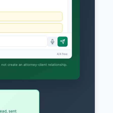
4/4 free
s not create an attorney-client relationship.
ция, и отношения адвоката и клиента не
ead, sent