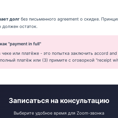
вает долг
без письменного agreement о скидке. Принцип:
но должен остаток.
ак "payment in full"
в чеке или платёже - это попытка заключить accord and s
лный платёж или (3) примите с оговоркой "receipt witho
Записаться на консультацию
Выберите удобное время для Zoom-звонка