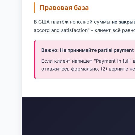
Правовая база
В США платёж неполной суммы
не закры
accord and satisfaction" - клиент всё рав
Важно: Не принимайте partial payment к
Если клиент напишет "Payment in full" 
откажитесь формально, (2) верните непо