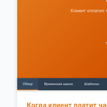
Клиент оплатил т
Обзор
Временная шкала
Шаблоны
Когда клиент платит ча