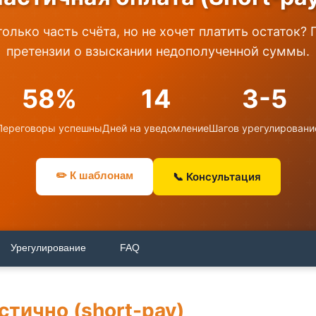
олько часть счёта, но не хочет платить остаток? 
претензии о взыскании недополученной суммы.
58%
14
3-5
Переговоры успешны
Дней на уведомление
Шагов урегулировани
✏️ К шаблонам
📞 Консультация
Урегулирование
FAQ
стично (short-pay)