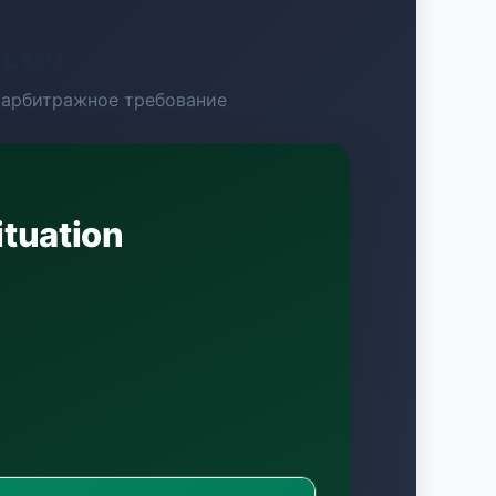
сьмо
 арбитражное требование
ituation