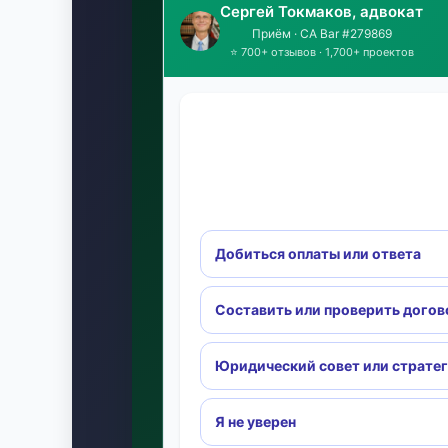
Сергей Токмаков, адвокат
Приём · CA Bar #279869
⭐ 700+ отзывов · 1,700+ проектов
Добиться оплаты или ответа
Составить или проверить догов
Юридический совет или страте
Я не уверен