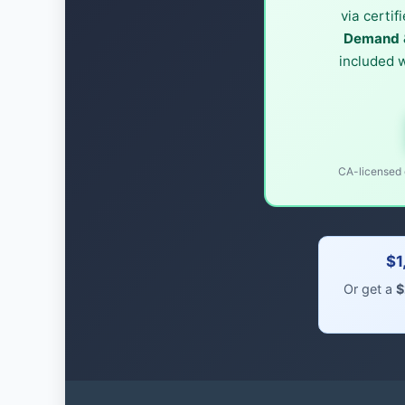
via certif
Demand &
included 
CA-licensed o
$1
Or get a
$