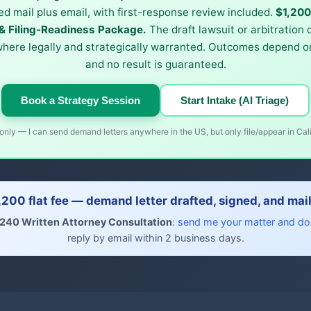
ied mail plus email, with first-response review included.
$1,20
 Filing-Readiness Package.
The draft lawsuit or arbitration
where legally and strategically warranted. Outcomes depend on
and no result is guaranteed.
Book a Strategy Session
Start Intake (AI Triage)
nly — I can send demand letters anywhere in the US, but only file/appear in Cali
,200 flat fee — demand letter drafted, signed, and mai
240 Written Attorney Consultation
:
send me your matter and d
reply by email within 2 business days.