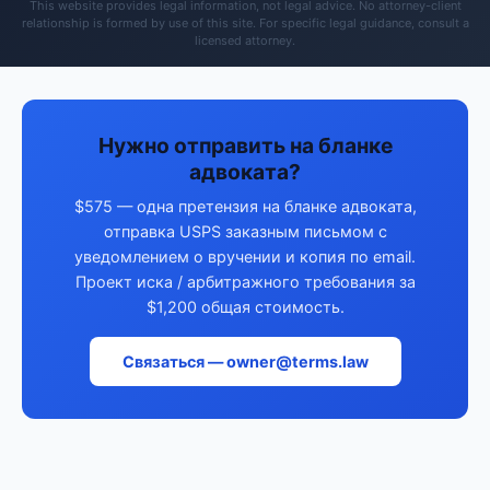
This website provides legal information, not legal advice. No attorney-client
relationship is formed by use of this site. For specific legal guidance, consult a
licensed attorney.
Нужно отправить на бланке
адвоката?
$575 — одна претензия на бланке адвоката,
отправка USPS заказным письмом с
уведомлением о вручении и копия по email.
Проект иска / арбитражного требования за
$1,200 общая стоимость.
Связаться — owner@terms.law