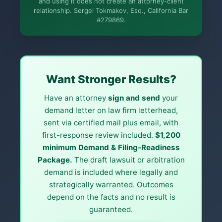
and using it does not create an attorney-client
relationship. Sergei Tokmakov, Esq., California Bar
More (1)
#279869.
Я организую приём дела. Юридическую
работу выполняет Сергей. Это общая
информация, а не юридическая
консультация, и отношения адвоката и
клиента не возникают, пока вы не наймёте
Сергея. Дела по Калифорнии.
Want Stronger Results?
Have an attorney
sign and send
your
demand letter on law firm letterhead,
sent via certified mail plus email, with
first-response review included.
$1,200
minimum Demand & Filing-Readiness
Package.
The draft lawsuit or arbitration
demand is included where legally and
strategically warranted. Outcomes
depend on the facts and no result is
guaranteed.