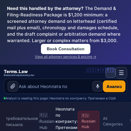
Need this handled by the attorney?
The Demand &
Filing-Readiness Package is $1,200 minimum: a
screened attorney demand on letterhead (certified
mail plus email), chronology and damages schedule,
and the draft complaint or arbitration demand where
warranted. Larger or complex matters from $3,000.
Book Consultation
View all attorney services & pricing →
🇺🇸
🇲🇽
🇷🇺
Terms.Law
☰
Внешний юрисконсульт
Анализ
Analyst is reading this page: Неоплата по контракту: Претензии в США
Неоплата
🇷🇺
по
🇷🇺
требовательное
All
›
Russian
›
контракту:
Russian
Categories
письмоs
Hub
Hub
Претензии