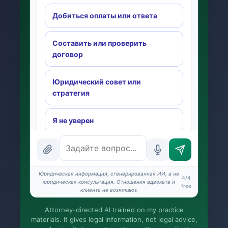
Добиться оплаты или ответа
Составить или проверить
договор
Юридический совет или
стратегия
Я не уверен
INSTANT ANSWERS
What is the AI Legal Analyst?
Юридическая информация, сгенерированная ИИ, а не
4/4
How attorney review works
юридическая консультация. Отношения адвоката и
free
клиента не возникают.
What does it cost?
Attorney-directed AI trained on my practice
materials. It gives legal information, not legal advice,
Is this legal advice?