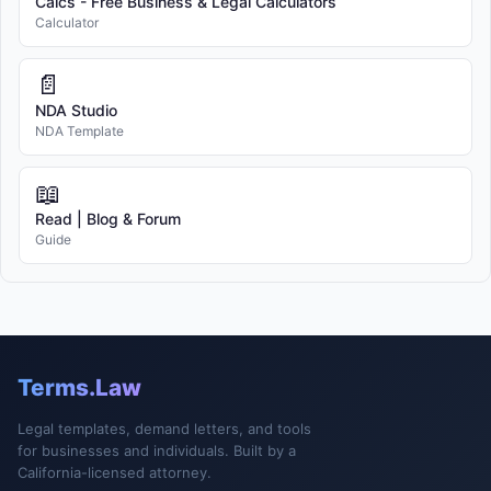
Calcs - Free Business & Legal Calculators
Calculator
📄
NDA Studio
NDA Template
📖
Read | Blog & Forum
Guide
Terms.Law
Legal templates, demand letters, and tools
for businesses and individuals. Built by a
California-licensed attorney.