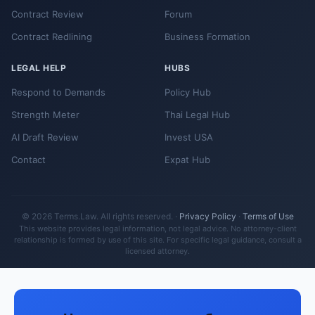
Contract Review
Forum
Contract Redlining
Business Formation
LEGAL HELP
HUBS
Respond to Demands
Policy Hub
Strength Meter
Thai Legal Hub
AI Draft Review
Invest USA
Contact
Expat Hub
© 2026 Terms.Law. All rights reserved. ·
Privacy Policy
·
Terms of Use
This website provides legal information, not legal advice. No attorney-client
relationship is formed by use of this site. For specific legal guidance, consult a
licensed attorney.