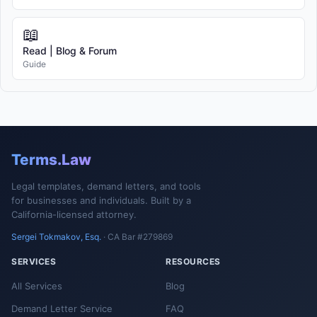
📖
Read | Blog & Forum
Guide
Terms.Law
Legal templates, demand letters, and tools
for businesses and individuals. Built by a
California-licensed attorney.
Sergei Tokmakov, Esq.
· CA Bar #279869
SERVICES
RESOURCES
All Services
Blog
Demand Letter Service
FAQ