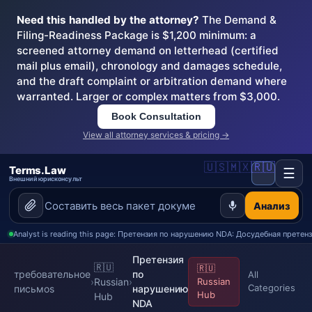
Need this handled by the attorney?
The Demand &
Filing-Readiness Package is $1,200 minimum: a
screened attorney demand on letterhead (certified
mail plus email), chronology and damages schedule,
and the draft complaint or arbitration demand where
warranted. Larger or complex matters from $3,000.
Book Consultation
View all attorney services & pricing →
🇺🇸
🇲🇽
🇷🇺
Terms.Law
☰
Внешний юрисконсульт
Анализ
Analyst is reading this page: Претензия по нарушению NDA: Досудебная претен
Претензия
🇷🇺
🇷🇺
требовательное
по
All
›
Russian
›
Russian
Categories
письмоs
нарушению
Hub
Hub
NDA