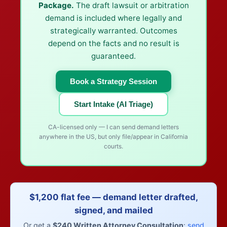
Package.
The draft lawsuit or arbitration
demand is included where legally and
strategically warranted. Outcomes
depend on the facts and no result is
guaranteed.
Book a Strategy Session
Start Intake (AI Triage)
CA-licensed only — I can send demand letters
anywhere in the US, but only file/appear in California
courts.
$1,200 flat fee — demand letter drafted,
signed, and mailed
Or get a
$240 Written Attorney Consultation
:
send