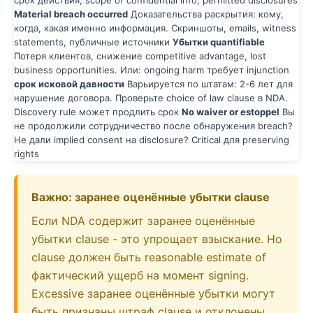
срок действия, scope of confidential info, permitted disclosures
Material breach occurred
Доказательства раскрытия: кому,
когда, какая именно информация. Скриншоты, emails, witness
statements, публичные источники
Убытки quantifiable
Потеря клиентов, снижение competitive advantage, lost
business opportunities. Или: ongoing harm требует injunction
срок исковой давности
Варьируется по штатам: 2-6 лет для
нарушение договора. Проверьте choice of law clause в NDA.
Discovery rule может продлить срок
No waiver or estoppel
Вы
не продолжили сотрудничество после обнаружения breach?
Не дали implied consent на disclosure? Critical для preserving
rights
Важно: заранее оценённые убытки clause
Если NDA содержит заранее оценённые
убытки clause - это упрощает взыскание. Но
clause должен быть reasonable estimate of
фактический ущерб на момент signing.
Excessive заранее оценённые убытки могут
быть признаны штраф clause и отклонены