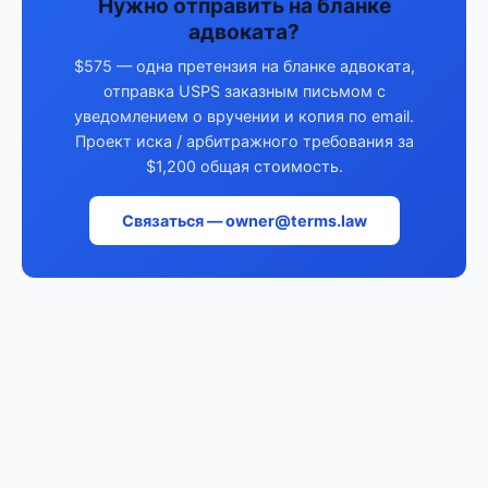
Нужно отправить на бланке
адвоката?
$575 — одна претензия на бланке адвоката,
отправка USPS заказным письмом с
уведомлением о вручении и копия по email.
Проект иска / арбитражного требования за
$1,200 общая стоимость.
Связаться — owner@terms.law