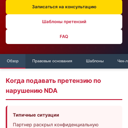
Записаться на консультацию
Шаблоны претензий
FAQ
Обзор
Правовые основания
Шаблоны
Чек-л
Когда подавать претензию по
нарушению NDA
Типичные ситуации
Партнер раскрыл конфиденциальную