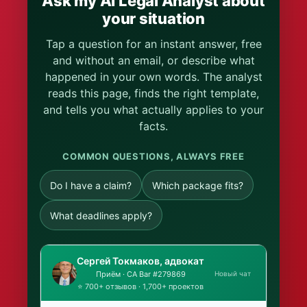
Ask my AI Legal Analyst about
your situation
Tap a question for an instant answer, free
and without an email, or describe what
happened in your own words. The analyst
reads this page, finds the right template,
and tells you what actually applies to your
facts.
COMMON QUESTIONS, ALWAYS FREE
Do I have a claim?
Which package fits?
What deadlines apply?
Сергей Токмаков, адвокат
Новый чат
Приём · CA Bar #279869
⭐ 700+ отзывов · 1,700+ проектов