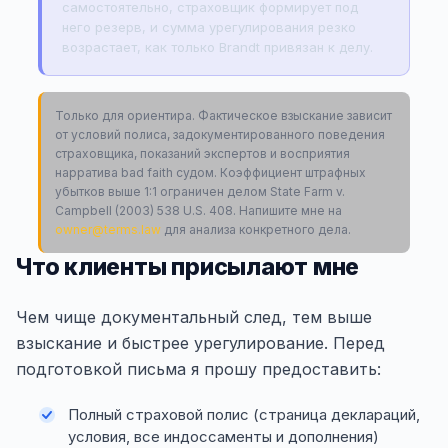
самостоятельно, страховщик формирует под
него резерв, и сумма урегулирования резко
возрастает, как только Brandt привязан к делу.
Только для ориентира. Фактическое взыскание зависит
от условий полиса, задокументированного поведения
страховщика, показаний экспертов и восприятия
нарратива bad faith судом. Коэффициент штрафных
убытков выше 1:1 ограничен делом State Farm v.
Campbell (2003) 538 U.S. 408. Напишите мне на
owner@terms.law
для анализа конкретного дела.
Что клиенты присылают мне
Чем чище документальный след, тем выше
взыскание и быстрее урегулирование. Перед
подготовкой письма я прошу предоставить:
Полный страховой полис (страница деклараций,
условия, все индоссаменты и дополнения)