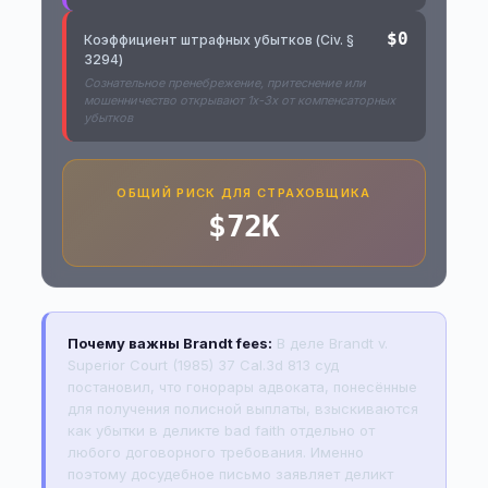
$0
Коэффициент штрафных убытков (Civ. §
3294)
Сознательное пренебрежение, притеснение или
мошенничество открывают 1x-3x от компенсаторных
убытков
ОБЩИЙ РИСК ДЛЯ СТРАХОВЩИКА
$72K
Почему важны Brandt fees:
В деле Brandt v.
Superior Court (1985) 37 Cal.3d 813 суд
постановил, что гонорары адвоката, понесённые
для получения полисной выплаты, взыскиваются
как убытки в деликте bad faith отдельно от
любого договорного требования. Именно
поэтому досудебное письмо заявляет деликт