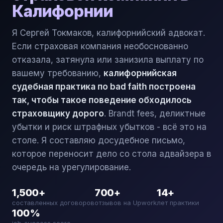
Калифорнии
Я Сергей Токмаков, калифорнийский адвокат.
Если страховая компания необоснованно
отказала, затянула или занизила выплату по
вашему требованию,
калифорнийская
судебная практика по bad faith построена
так, чтобы такое поведение обходилось
страховщику дорого
. Brandt fees, деликтные
убытки и риск штрафных убытков - всё это на
столе. Я составляю досудебное письмо,
которое переносит дело со стола адвайзера в
очередь на урегулирование.
1,500+
700+
14+
составленных договоров
отзывов на Upwork
лет практики
100%