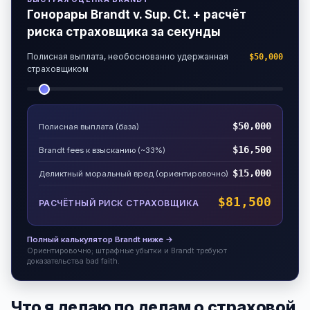
Гонорары Brandt v. Sup. Ct. + расчёт
риска страховщика за секунды
Полисная выплата, необоснованно удержанная
$50,000
страховщиком
$50,000
Полисная выплата (база)
$16,500
Brandt fees к взысканию (~33%)
$15,000
Деликтный моральный вред (ориентировочно)
$81,500
РАСЧЁТНЫЙ РИСК СТРАХОВЩИКА
Полный калькулятор Brandt ниже →
Ориентировочно; штрафные убытки и Brandt требуют
доказательства bad faith.
Что я делаю по делам о страховой