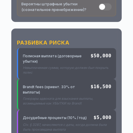
Вероятны штрафные убытки
(сознательное пренебрежение)?
РАЗБИВКА РИСКА
$50,000
Полисная выплата (договорные
убытки)
Невыплаченная сумма, которую должен был покрыть
полис
$16,500
Brandt fees (ориент. 33% от
выплаты)
Гонорары адвоката для взыскания выплаты,
возмещаемые как УБЫТКИ по Brandt
$5,000
Досудебные проценты (10% / год)
Civ. § 3287, начисляются с даты, когда должна была
быть произведена выплата