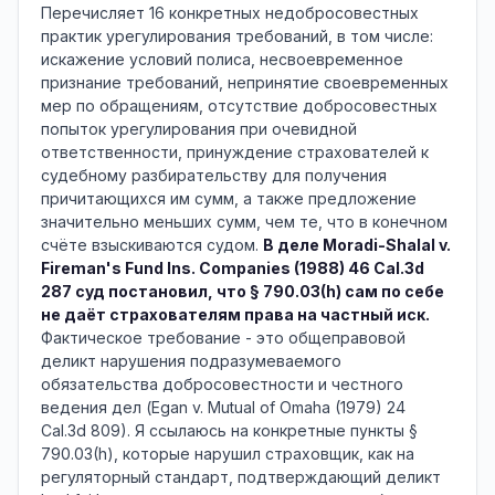
Перечисляет 16 конкретных недобросовестных
практик урегулирования требований, в том числе:
искажение условий полиса, несвоевременное
признание требований, непринятие своевременных
мер по обращениям, отсутствие добросовестных
попыток урегулирования при очевидной
ответственности, принуждение страхователей к
судебному разбирательству для получения
причитающихся им сумм, а также предложение
значительно меньших сумм, чем те, что в конечном
счёте взыскиваются судом.
В деле Moradi-Shalal v.
Fireman's Fund Ins. Companies (1988) 46 Cal.3d
287 суд постановил, что § 790.03(h) сам по себе
не даёт страхователям права на частный иск.
Фактическое требование - это общеправовой
деликт нарушения подразумеваемого
обязательства добросовестности и честного
ведения дел (Egan v. Mutual of Omaha (1979) 24
Cal.3d 809). Я ссылаюсь на конкретные пункты §
790.03(h), которые нарушил страховщик, как на
регуляторный стандарт, подтверждающий деликт