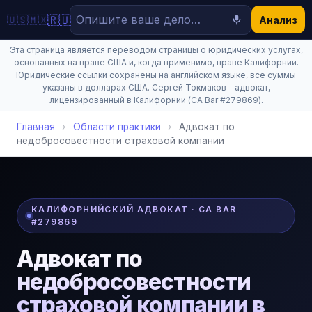
🇷🇺
🇺🇸
🇲🇽
Анализ
Эта страница является переводом страницы о юридических услугах,
основанных на праве США и, когда применимо, праве Калифорнии.
Юридические ссылки сохранены на английском языке, все суммы
указаны в долларах США. Сергей Токмаков - адвокат,
лицензированный в Калифорнии (CA Bar #279869).
Главная
›
Области практики
›
Адвокат по
недобросовестности страховой компании
КАЛИФОРНИЙСКИЙ АДВОКАТ · CA BAR
#279869
Адвокат по
недобросовестности
страховой компании в