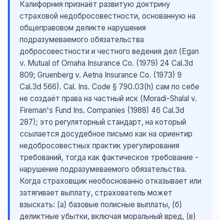
Калифорния признаёт развитую доктрину
страховой недобросовестности, основанную на
общеправовом деликте нарушения
подразумеваемого обязательства
добросовестности и честного ведения дел (Egan
v. Mutual of Omaha Insurance Co. (1979) 24 Cal.3d
809; Gruenberg v. Aetna Insurance Co. (1973) 9
Cal.3d 566). Cal. Ins. Code § 790.03(h) сам по себе
не создаёт права на частный иск (Moradi-Shalal v.
Fireman's Fund Ins. Companies (1988) 46 Cal.3d
287); это регуляторный стандарт, на который
ссылается досудебное письмо как на ориентир
недобросовестных практик урегулирования
требований, тогда как фактическое требование -
нарушение подразумеваемого обязательства.
Когда страховщик необоснованно отказывает или
затягивает выплату, страхователь может
взыскать: (а) базовые полисные выплаты, (б)
деликтные убытки, включая моральный вред, (в)