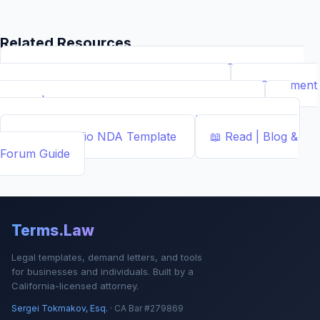
Related Resources
📝
Free Demand Letter Template — 1,050+ Attorney-
Drafted Templates by ...
Demand Letter
📄
Document
Builder | Legal Contract Generators
Template
📊
Calcs - Free Business & Legal Calculators
Calculator
📄
NDA Studio
NDA Template
📖
Read | Blog &
Forum
Guide
Terms.Law
Legal templates, demand letters, and tools
for businesses and individuals. Built by a
California-licensed attorney.
Sergei Tokmakov, Esq.
· CA Bar #279869