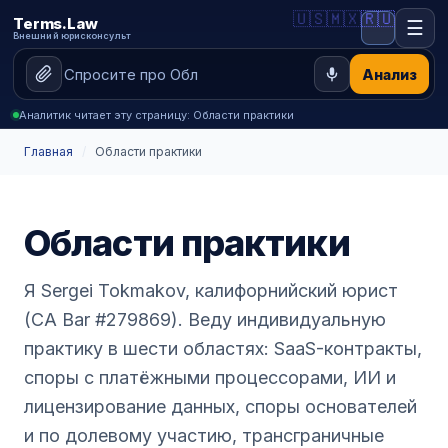
🇺🇸
🇲🇽
🇷🇺
Terms.Law
☰
Внешний юрисконсульт
Анализ
Аналитик читает эту страницу: Области практики
Главная
/
Области практики
Области практики
Я Sergei Tokmakov, калифорнийский юрист
(CA Bar #279869). Веду индивидуальную
практику в шести областях: SaaS-контракты,
споры с платёжными процессорами, ИИ и
лицензирование данных, споры основателей
и по долевому участию, трансграничные