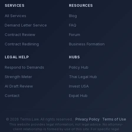
SERVICES
RESOURCES
All Services
Blog
Demand Letter Service
FAQ
Contract Review
Forum
Contract Redlining
Business Formation
LEGAL HELP
HUBS
Respond to Demands
Policy Hub
Strength Meter
Thai Legal Hub
AI Draft Review
Invest USA
Contact
Expat Hub
© 2026 Terms.Law. All rights reserved. ·
Privacy Policy
·
Terms of Use
This website provides legal information, not legal advice. No attorney-
client relationship is formed by use of this site. For specific legal