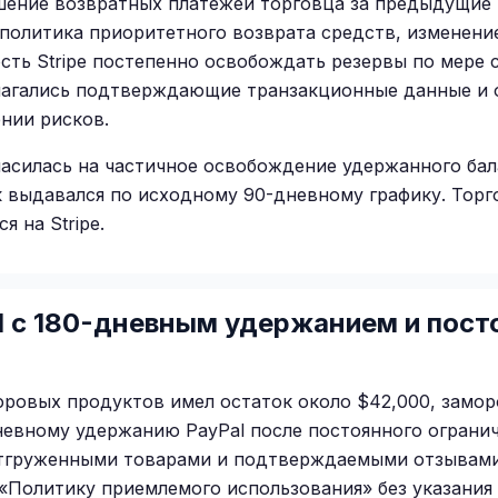
ение возвратных платежей торговца за предыдущие ш
политика приоритетного возврата средств, изменение
сть Stripe постепенно освобождать резервы по мере 
илагались подтверждающие транзакционные данные и
нии рисков.
огласилась на частичное освобождение удержанного бал
к выдавался по исходному 90-дневному графику. Торг
я на Stripe.
al с 180-дневным удержанием и пос
фровых продуктов имел остаток около $42,000, замо
евному удержанию PayPal после постоянного огранич
отгруженными товарами и подтверждаемыми отзывами
 «Политику приемлемого использования» без указания