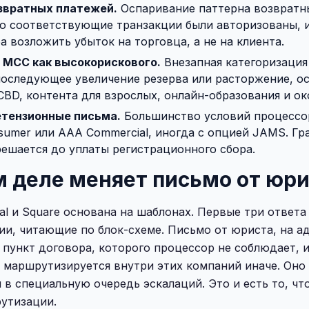
звратных платежей.
Оспаривание паттерна возвратны
то соответствующие транзакции были авторизованы, 
 возложить убыток на торговца, а не на клиента.
 MCC как высокорискового.
Внезапная категоризация
оследующее увеличение резерва или расторжение, о
CBD, контента для взрослых, онлайн-образования и о
тензионные письма.
Большинство условий процессо
umer или AAA Commercial, иногда с опцией JAMS. Гр
решается до уплаты регистрационного сбора.
м деле меняет письмо от юр
al и Square основана на шаблонах. Первые три ответа 
ии, читающие по блок-схеме. Письмо от юриста, на ад
 пункт договора, которого процессор не соблюдает, 
 маршрутизируется внутри этих компаний иначе. Оно
в специальную очередь эскалаций. Это и есть то, чт
утизации.