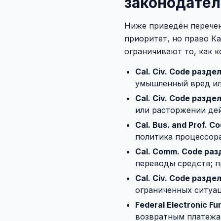
законодател
Ниже приведён перечен
приоритет, но право К
ограничивают то, как 
Cal. Civ. Code разде
умышленный вред ил
Cal. Civ. Code раздел
или расторжении де
Cal. Bus. and Prof. 
политика процессора
Cal. Comm. Code раз
переводы средств; п
Cal. Civ. Code раздел
ограниченных ситуац
Federal Electronic Fu
возвратным платежа