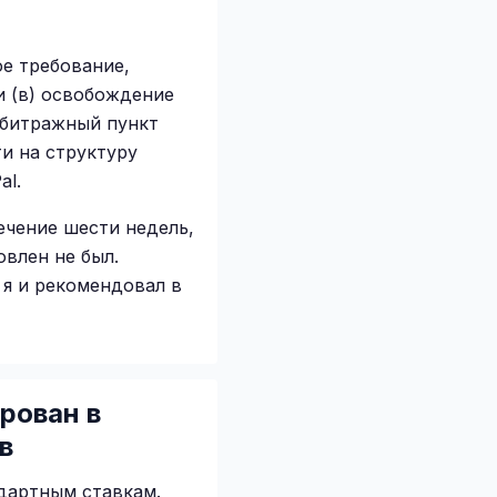
ое требование,
и (в) освобождение
рбитражный пункт
и на структуру
al.
ечение шести недель,
овлен не был.
 я и рекомендовал в
рован в
в
дартным ставкам.