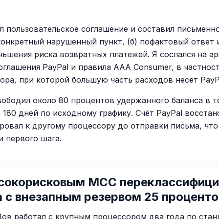
чил пользовательское соглашение и составил письменн
онкретный нарушенный пункт, (б) пофактовый ответ 
ньшения риска возвратных платежей. Я сослался на а
оглашения PayPal и правила AAA Consumer, в частност
ора, при которой большую часть расходов несёт PayP
свободил около 80 процентов удержанного баланса в т
 180 дней по исходному графику. Счёт PayPal восстан
овал к другому процессору до отправки письма, что
и первого шага.
ысокорисковым MCC переклассифици
а с внезапным резервом 25 проценто
ов работал с крупным процессором два года по стан