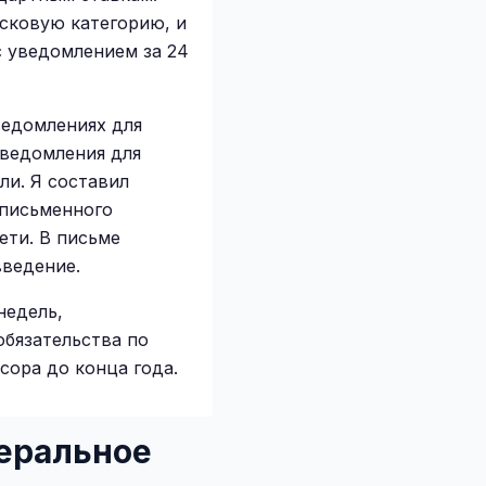
сковую категорию, и
с уведомлением за 24
ведомлениях для
уведомления для
ли. Я составил
 письменного
ети. В письме
введение.
недель,
обязательства по
сора до конца года.
еральное