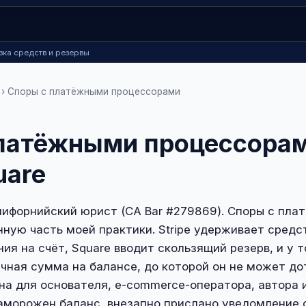
озка средств и резервы
› Споры с платёжными процессорами
латёжными процессорами
uare
алифорнийский юрист (CA Bar #279869). Споры с пл
ую часть моей практики. Stripe удерживает средст
ия на счёт, Square вводит скользящий резерв, и у 
чная сумма на балансе, до которой он не может до
на для основателя, e-commerce-оператора, автора 
 заморожен баланс, внезапно прислано уведомление