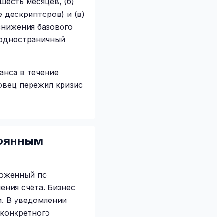
есть месяцев, (б)
 дескрипторов) и (в)
снижения базового
 одностраничный
анса в течение
овец пережил кризис
тоянным
роженный по
ения счёта. Бизнес
. В уведомлении
 конкретного