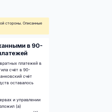
ной стороны. Описанные
жанными в 90-
 платежей
вратных платежей в
ила счёт в 90-
Банковский счёт
дств оставалось
езервах и управлении
зложил (а)