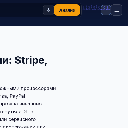
🇺🇸
🇲🇽
🇷🇺
☰
Анализ
: Stripe,
атёжными процессорами
ва, PayPal
торговца внезапно
тянуться. Эта
или сервисного
 о расторжении или