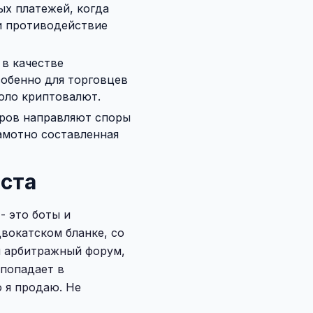
х платежей, когда
и противодействие
 в качестве
собенно для торговцев
коло криптовалют.
ров направляют споры
амотно составленная
иста
- это боты и
вокатском бланке, со
и арбитражный форум,
 попадает в
о я продаю. Не