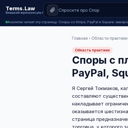
Terms.Law
Внешний юрисконсульт
Аналитик читает эту страницу: Споры со Stripe, PayPal и Square: замор
Главная
›
Области практики
Область практики
Споры с п
PayPal, Sq
Я Сергей Токмаков, к
составляют существенн
накладывает ограничен
оказывается шестизна
страница предназначе
торговца, у которого