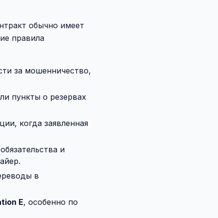
онтракт обычно имеет
кие правила
сти за мошенничество,
сли пункты о резервах
ции, когда заявленная
обязательства и
айер.
ереводы в
tion E
, особенно по