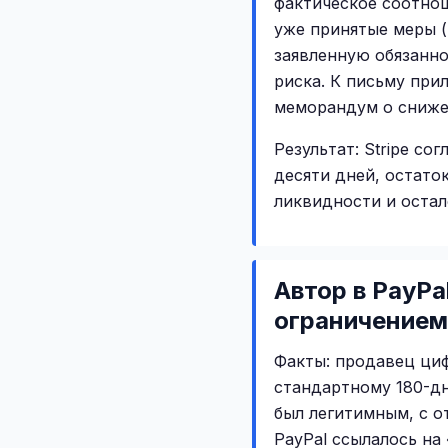
фактическое соотнош
уже принятые меры (
заявленную обязанно
риска. К письму пр
меморандум о сниже
Результат: Stripe с
десяти дней, остато
ликвидности и осталс
Автор в PayP
ограничением
Факты: продавец ци
стандартному 180-дн
был легитимным, с 
PayPal ссылалось на