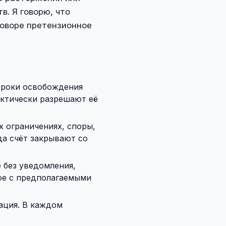
в. Я говорю, что
говоре претензионное
сроки освобождения
актически разрешают её
 ограничениях, споры,
да счёт закрывают со
 без уведомления,
ое с предполагаемыми
ация. В каждом