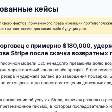
ованные кейсы
т своих фактов, применимого права и реакции противополож
яются прогнозами для каких-либо будущих дел.
орговец с примерно $180,000, удер
ве Stripe после скачка возвратных
дписочной модели D2C ненадолго превысила долю воз
дин маркетинговый канал пошёл вразрез. Stripe помест
резерв и удержала баланс до завершения проверки. 
но истощался, а до полного истощения денежных сре
ил соглашение об услугах Stripe, включая разделы о р
 претензионное письмо, в котором последовательно и