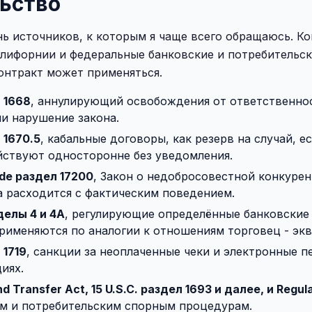
ьство
ь источников, к которым я чаще всего обращаюсь. К
алифорнии и федеральные банковские и потребительс
контракт может применяться.
л 1668
, аннулирующий освобождения от ответственно
и нарушение закона.
 1670.5
, кабальные договоры, как резерв на случай, е
йствуют односторонне без уведомления.
Code раздел 17200
, Закон о недобросовестной конкурен
 расходится с фактическим поведением.
делы 4 и 4A
, регулирующие определённые банковские 
рименяются по аналогии к отношениям торговец - экв
 1719
, санкции за неоплаченные чеки и электронные п
иях.
nd Transfer Act, 15 U.S.C. раздел 1693 и далее, и Regula
м и потребительским спорным процедурам.