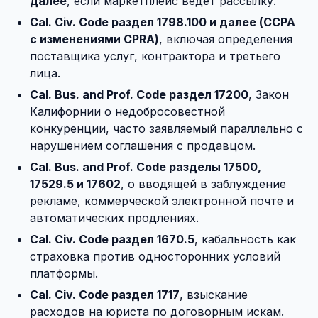
далее
, если маркетплейс ведёт рассылку.
Cal. Civ. Code раздел 1798.100 и далее (CCPA
с изменениями CPRA)
, включая определения
поставщика услуг, контрактора и третьего
лица.
Cal. Bus. and Prof. Code раздел 17200
, Закон
Калифорнии о недобросовестной
конкуренции, часто заявляемый параллельно с
нарушением соглашения с продавцом.
Cal. Bus. and Prof. Code разделы 17500,
17529.5 и 17602
, о вводящей в заблуждение
рекламе, коммерческой электронной почте и
автоматических продлениях.
Cal. Civ. Code раздел 1670.5
, кабальность как
страховка против односторонних условий
платформы.
Cal. Civ. Code раздел 1717
, взыскание
расходов на юриста по договорным искам.