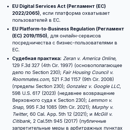
EU Digital Services Act (Регламент (ЕС)
2022/2065)
, если платформа охватывает
пользователей в ЕС.
EU Platform-to-Business Regulation (Регламент
(ЕС) 2019/1150)
, для онлайн-сервисов
посредничества с бизнес-пользователями в
ЕС.
Судебная практика:
Zeran v. America Online
,
129 F.3d 327 (4th Cir. 1997) (основополагающее
дело по Section 230);
Fair Housing Council v.
Roommates.com
, 521 F.3d 1157 (9th Cir. 2008)
(пределы Section 230);
Gonzalez v. Google LLC
,
598 U.S. 617 (2023) (недавнее возвращение
Верховного суда к Section 230);
Lemmon v.
Snap
, 995 F.3d 1085 (9th Cir. 2021);
Murphy v.
Twitter
, 60 Cal. App. 5th 12 (2021); и
McGill v.
Citibank
, 2 Cal.5th 945 (2017) (публичные
запретительные меры в арбитражных пунктах