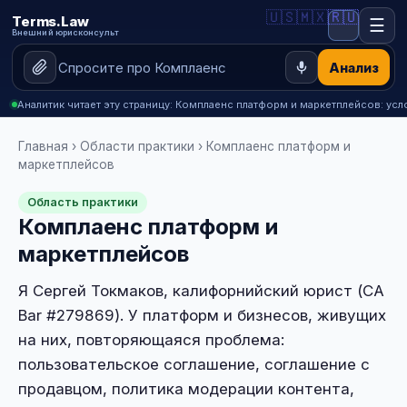
🇺🇸
🇲🇽
🇷🇺
Terms.Law
☰
Внешний юрисконсульт
Анализ
Аналитик читает эту страницу: Комплаенс платформ и маркетплейсов: усло
Главная
›
Области практики
› Комплаенс платформ и
маркетплейсов
Область практики
Комплаенс платформ и
маркетплейсов
Я Сергей Токмаков, калифорнийский юрист (CA
Bar #279869). У платформ и бизнесов, живущих
на них, повторяющаяся проблема:
пользовательское соглашение, соглашение с
продавцом, политика модерации контента,