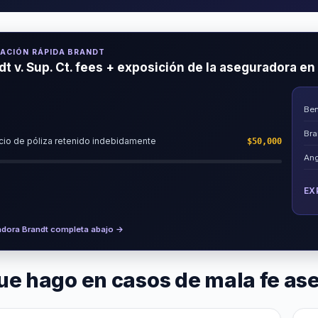
ACIÓN RÁPIDA BRANDT
dt v. Sup. Ct. fees + exposición de la aseguradora e
Ben
Bra
cio de póliza retenido indebidamente
$50,000
Ang
EX
adora Brandt completa abajo →
ue hago en casos de mala fe a