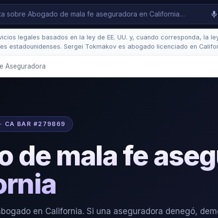
cios legales basados en la ley de EE. UU. y, cuando corresponda, la ley 
es estadounidenses. Sergei Tokmakov es abogado licenciado en Califo
e Aseguradora
· CA BAR #279869
 de mala fe aseg
ornia
bogado en California. Si una aseguradora denegó, dem