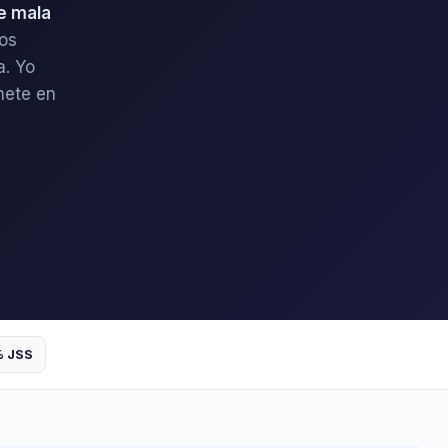
de mala
ños
a. Yo
mete en
% JSS