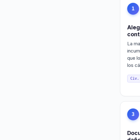
1
Aleg
cont
La mal
incum
que lo
los c
Civ.
3
Docu
daño