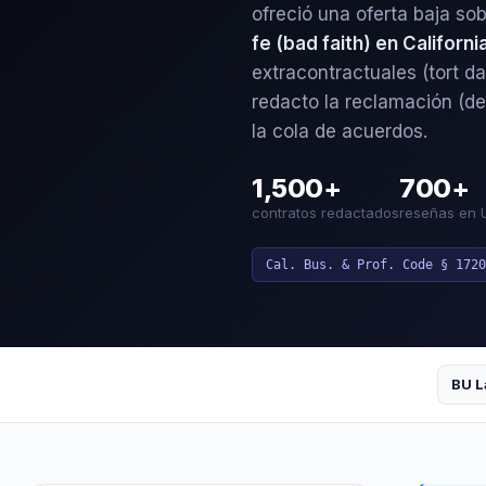
ofreció una oferta baja so
fe (bad faith) en Californ
extracontractuales (tort d
redacto la reclamación (de
la cola de acuerdos.
1,500+
700+
contratos redactados
reseñas en 
Cal. Bus. & Prof. Code § 1720
BU L