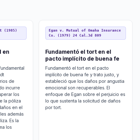
t (1985)
Egan v. Mutual of Omaha Insurance
Co. (1979) 24 Cal.3d 809
l en
Fundamentó el tort en el
pacto implícito de buena fe
 fundamental
Fundamentó el tort en el pacto
dt
implícito de buena fe y trato justo, y
rios de
estableció que los daños por angustia
o incurre
emocional son recuperables. El
perar los
enfoque de Egan sobre el perjuicio es
 la póliza
lo que sustenta la solicitud de daños
daños en el
por tort.
bles además
iza. Es la
ma los