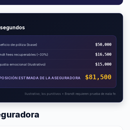
n segundos
$50,000
eficio de póliza (base)
$16,500
ndt fees recuperables (~33%)
$15,000
ustia emocional (ilustrativo)
$81,500
POSICIÓN ESTIMADA DE LA ASEGURADORA
Ilustrativo; los punitivos + Brandt requieren prueba de mala fe.
seguradora