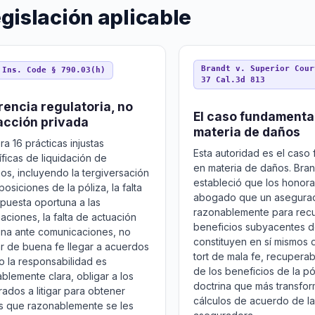
egislación aplicable
Brandt v. Superior Cour
 Ins. Code § 790.03(h)
37 Cal.3d 813
rencia regulatoria, no
El caso fundamenta
acción privada
materia de daños
a 16 prácticas injustas
Esta autoridad es el caso
ficas de liquidación de
en materia de daños. Bran
os, incluyendo la tergiversación
estableció que los honora
posiciones de la póliza, la falta
abogado que un asegurad
puesta oportuna a las
razonablemente para recu
aciones, la falta de actuación
beneficios subyacentes de
na ante comunicaciones, no
constituyen en sí mismos 
ar de buena fe llegar a acuerdos
tort de mala fe, recupera
 la responsabilidad es
de los beneficios de la pól
blemente clara, obligar a los
doctrina que más transfor
ados a litigar para obtener
cálculos de acuerdo de la
s que razonablemente se les