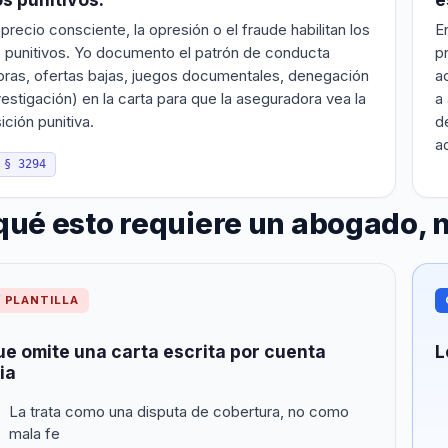
precio consciente, la opresión o el fraude habilitan los
E
 punitivos. Yo documento el patrón de conducta
p
ras, ofertas bajas, juegos documentales, denegación
a
vestigación) en la carta para que la aseguradora vea la
a
ción punitiva.
d
a
 § 3294
qué esto requiere un abogado, n
/ PLANTILLA
ue omite una carta escrita por cuenta
L
ia
La trata como una disputa de cobertura, no como
mala fe