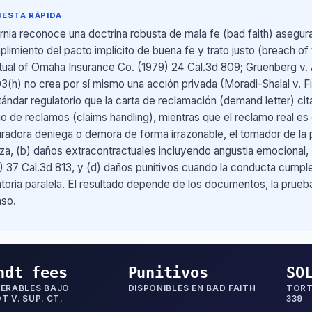
UESTA RÁPIDA
ornia reconoce una doctrina robusta de mala fe (bad faith) asegu
plimiento del pacto implícito de buena fe y trato justo (breach of
tual of Omaha Insurance Co. (1979) 24 Cal.3d 809; Gruenberg v. A
3(h) no crea por sí mismo una acción privada (Moradi-Shalal v. 
tándar regulatorio que la carta de reclamación (demand letter) ci
o de reclamos (claims handling), mientras que el reclamo real es 
radora deniega o demora de forma irrazonable, el tomador de la 
liza, (b) daños extracontractuales incluyendo angustia emocional,
) 37 Cal.3d 813, y (d) daños punitivos cuando la conducta cumple
atoria paralela. El resultado depende de los documentos, la prueb
aso.
ndt fees
Punitivos
SO
ERABLES BAJO
DISPONIBLES EN BAD FAITH
TORT
T V. SUP. CT.
339