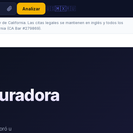
🇲🇽
🇺🇸
🇷🇺
Analizar
de California. Las citas legales se mantienen en inglés y todos los
rnia (CA Bar #279869).
uradora
oró u