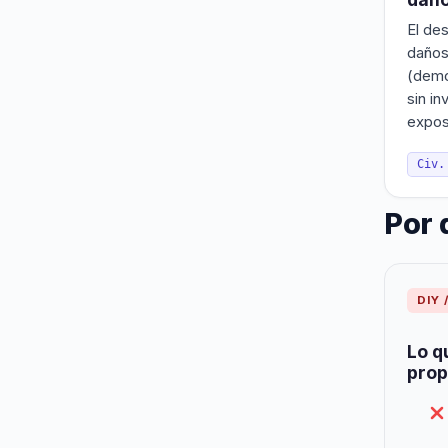
El des
daños
(demo
sin in
exposi
Civ.
Por 
DIY 
Lo q
prop