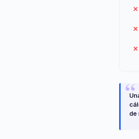
Una
cál
de 