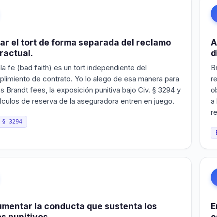
ar el tort de forma separada del reclamo
A
ractual.
d
a fe (bad faith) es un tort independiente del
B
plimiento de contrato. Yo lo alego de esa manera para
r
s Brandt fees, la exposición punitiva bajo Civ. § 3294 y
o
álculos de reserva de la aseguradora entren en juego.
a
r
 § 3294
mentar la conducta que sustenta los
E
s punitivos.
e