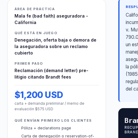
RESP
ÁREA DE PRÁCTICA
Calif
Mala fe (bad faith) aseguradora -
incum
California
v. Mu
QUÉ ESTÁ EN JUEGO
790.0
Denegación, oferta baja o demora de
un es
la aseguradora sobre un reclamo
manej
cubierto
asegu
PRIMER PASO
la pó
Reclamación (demand letter) pre-
(1985
litigio citando Brandt fees
regul
del c
$1,200 USD
carta + demanda preliminar / memo de
evaluación $575 USD
Bra
QUÉ ENVÍAN PRIMERO LOS CLIENTES
RECUP
Póliza + declarations page
BRAND
Carta de denegación o reservation-of-