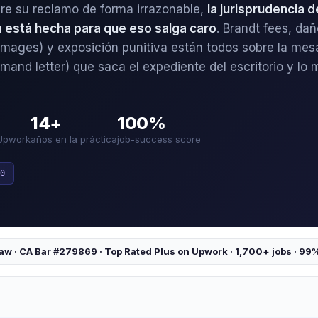
bre su reclamo de forma irrazonable,
la jurisprudencia 
ia está hecha para que eso salga caro
. Brandt fees, da
amages) y exposición punitiva están todos sobre la mes
mand letter) que saca el expediente del escritorio y lo 
14+
100%
Upwork
años en la práctica
job-success score
0
aw · CA Bar #279869 · Top Rated Plus on Upwork · 1,700+ jobs · 99