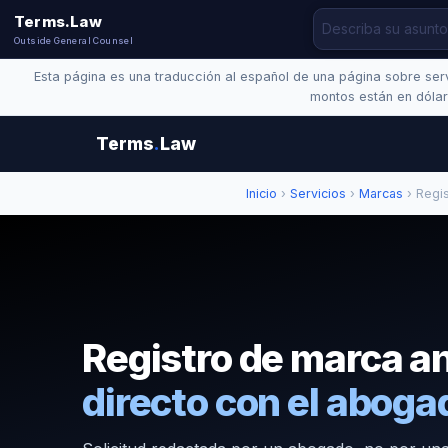
Terms.Law
Outside General Counsel
Esta página es una traducción al español de una página sobre servi
montos están en dólar
Terms
.
Law
Inicio
›
Servicios
›
Marcas
› Regis
Registro de marca a
directo con el aboga