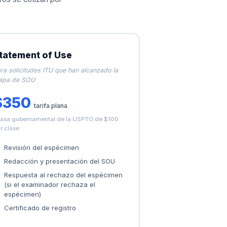
tatement of Use
ra solicitudes ITU que han alcanzado la
apa de SOU
$350
tarifa plana
tasa gubernamental de la USPTO de $100
r clase
Revisión del espécimen
Redacción y presentación del SOU
Respuesta al rechazo del espécimen
(si el examinador rechaza el
espécimen)
Certificado de registro