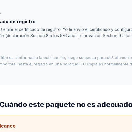
2
cado de registro
emite el certificado de registro. Yo le envío el certificado y configur
n (declaración Section 8 a los 5-6 años, renovación Section 9 a los
1(b)) es similar hasta la publicación, luego se pausa para el Statement
empo total hasta el registro en una solicitud ITU limpia es normalmente 
Cuándo este paquete no es adecuad
alcance