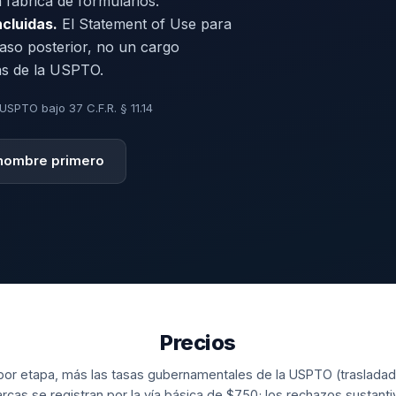
 fábrica de formularios.
cluidas.
El Statement of Use para
paso posterior, no un cargo
as de la USPTO.
 USPTO bajo 37 C.F.R. § 11.14
l nombre primero
Precios
 por etapa, más las tasas gubernamentales de la USPTO (trasladada
rcas se registran por la vía básica de $750; los rechazos sustanti