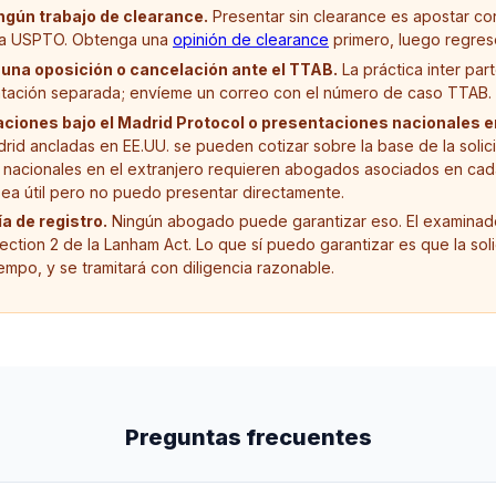
ngún trabajo de clearance.
Presentar sin clearance es apostar con
la USPTO. Obtenga una
opinión de clearance
primero, luego regrese
una oposición o cancelación ante el TTAB.
La práctica inter par
tratación separada; envíeme un correo con el número de caso TTAB.
ciones bajo el Madrid Protocol o presentaciones nacionales en
id ancladas en EE.UU. se pueden cotizar sobre la base de la solic
nacionales en el extranjero requieren abogados asociados en cada 
ea útil pero no puedo presentar directamente.
a de registro.
Ningún abogado puede garantizar eso. El examinad
Section 2 de la Lanham Act. Lo que sí puedo garantizar es que la sol
empo, y se tramitará con diligencia razonable.
Preguntas frecuentes