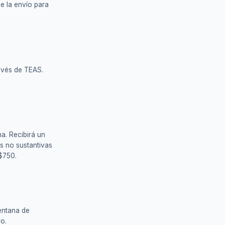
se la envío para
avés de TEAS.
a. Recibirá un
ns no sustantivas
 $750.
ventana de
ro.