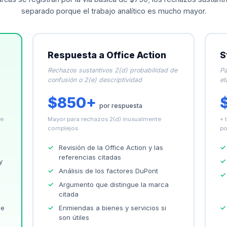
separado porque el trabajo analítico es mucho mayor.
Respuesta a Office Action
S
Rechazos sustantivos 2(d) probabilidad de
Pa
confusión o 2(e) descriptividad
et
$850+
por respuesta
se
Mayor para rechazos 2(d) inusualmente
+ 
complejos
po
Revisión de la Office Action y las
referencias citadas
y
Análisis de los factores DuPont
Argumento que distingue la marca
citada
de
Enmiendas a bienes y servicios si
son útiles