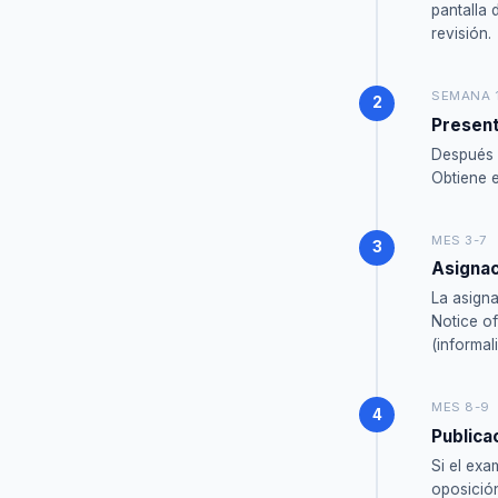
pantalla 
revisión.
SEMANA 
Presen
Después 
Obtiene e
MES 3-7
Asignac
La asign
Notice of
(informal
MES 8-9
Publica
Si el exa
oposición