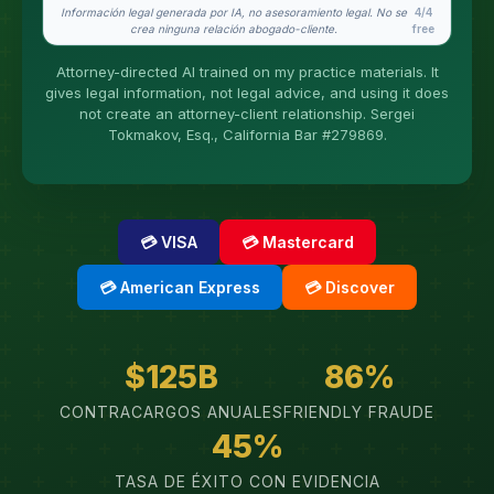
Información legal generada por IA, no asesoramiento legal. No se
4/4
What does it cost?
crea ninguna relación abogado-cliente.
free
Is this legal advice?
Attorney-directed AI trained on my practice materials. It
gives legal information, not legal advice, and using it does
More (1)
not create an attorney-client relationship. Sergei
Tokmakov, Esq., California Bar #279869.
Yo organizo la recepción del caso. Sergei hace el
trabajo legal. Esto es información general, no
asesoría legal, y no se forma ninguna relación
abogado-cliente hasta que contrate a Sergei.
Asuntos de California.
💳 VISA
💳 Mastercard
💳 American Express
💳 Discover
$125B
86%
CONTRACARGOS ANUALES
FRIENDLY FRAUDE
45%
TASA DE ÉXITO CON EVIDENCIA