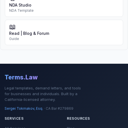
NDA Studio
NDA Template
📖
Read | Blog & Forum
Guide
Terms.Law
Legal templates, demand letters, and tools
for businesses and individuals. Built by a
California-licensed attorney.
Sergei Tokmakov, Esq.
· CA Bar #279869
SERVICES
RESOURCES