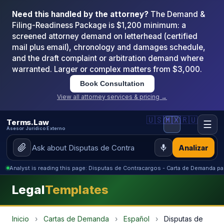
Need this handled by the attorney?
The Demand &
Filing-Readiness Package is $1,200 minimum: a
screened attorney demand on letterhead (certified
mail plus email), chronology and damages schedule,
and the draft complaint or arbitration demand where
warranted. Larger or complex matters from $3,000.
Book Consultation
View all attorney services & pricing →
🇺🇸
🇲🇽
🇷🇺
Terms.Law
☰
Asesor Jurídico Externo
Analizar
Analyst is reading this page: Disputas de Contracargos - Carta de Demanda p
Legal
Templates
Inicio
›
Cartas de Demanda
›
Español
›
Disputas de