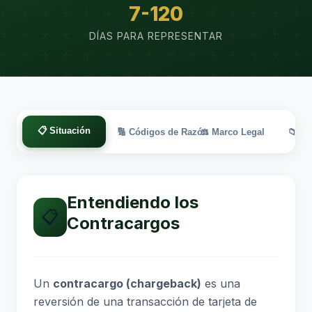
7-120
DÍAS PARA REPRESENTAR
📋 Situación
🔢 Códigos de Razón
⚖️ Marco Legal
📁 Ev
Entendiendo los
📋
Contracargos
Un
contracargo (chargeback)
es una
reversión de una transacción de tarjeta de