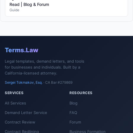
Read | Blog & Forum
Guide
Terms.Law
Legal templates, demand letters, and tools
for businesses and individuals. Built by a
California-licensed attorney.
Sergei Tokmakov, Esq.
· CA Bar #279869
SERVICES
RESOURCES
All Services
Blog
Demand Letter Service
FAQ
Contract Review
Forum
Contract Redlining
Business Formation