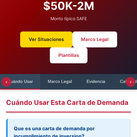
$50K-2M
Monto tipico SAFE
Ver Situaciones
Marco Legal
Plantillas
‹
›
Cuándo Usar
Marco Legal
Evidencia
Calculad
Cuándo Usar Esta Carta de Demanda
Que es una carta de demanda por
incumplimiento de inversion?