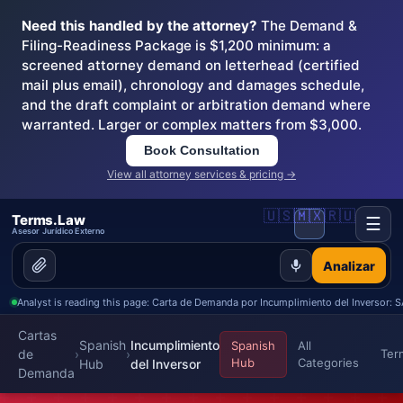
Need this handled by the attorney?
The Demand &
Filing-Readiness Package is $1,200 minimum: a
screened attorney demand on letterhead (certified
mail plus email), chronology and damages schedule,
and the draft complaint or arbitration demand where
warranted. Larger or complex matters from $3,000.
Book Consultation
View all attorney services & pricing →
🇺🇸
🇲🇽
🇷🇺
Terms.Law
☰
Asesor Jurídico Externo
Analizar
Analyst is reading this page: Carta de Demanda por Incumplimiento del Inversor:
Cartas
Spanish
Incumplimiento
Spanish
All
de
›
›
Ter
Hub
Categories
Hub
del Inversor
Demanda