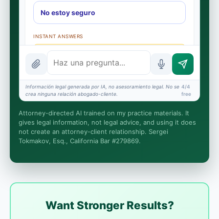
No estoy seguro
INSTANT ANSWERS
What is the AI Legal Analyst?
How attorney review works
Información legal generada por IA, no asesoramiento legal. No se
4/4
What does it cost?
crea ninguna relación abogado-cliente.
free
Is this legal advice?
Attorney-directed AI trained on my practice materials. It
gives legal information, not legal advice, and using it does
More (1)
not create an attorney-client relationship. Sergei
Tokmakov, Esq., California Bar #279869.
Yo organizo la recepción del caso. Sergei hace el
trabajo legal. Esto es información general, no
asesoría legal, y no se forma ninguna relación
abogado-cliente hasta que contrate a Sergei.
Asuntos de California.
Want Stronger Results?