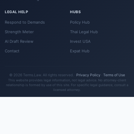
LEGAL HELP
HUBS
Respond to Demands
Policy Hub
Strength Meter
Thai Legal Hub
AI Draft Review
Invest USA
Contact
Expat Hub
© 2026 Terms.Law. All rights reserved. ·
Privacy Policy
·
Terms of Use
This website provides legal information, not legal advice. No attorney-client
relationship is formed by use of this site. For specific legal guidance, consult a
licensed attorney.