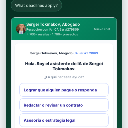
What deadlines apply?
Sergei Tokmakov, Abogado
Nuevo chat
Recepción con IA · CA Bar #279869
⭐ 700+ reseñas · 1,700+ proyectos
Sergei Tokmakov, Abogado
·
CA Bar #279869
Hola. Soy el asistente de IA de Sergei
Tokmakov.
¿En qué necesita ayuda?
Lograr que alguien pague o responda
Redactar o revisar un contrato
Asesoría o estrategia legal