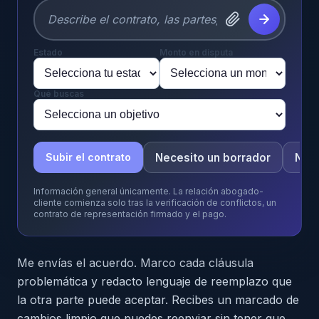
Estado
Monto en disputa
Qué buscas
Necesito un borrador
Nece
Subir el contrato
Información general únicamente. La relación abogado-
cliente comienza solo tras la verificación de conflictos, un
contrato de representación firmado y el pago.
Me envías el acuerdo. Marco cada cláusula
problemática y redacto lenguaje de reemplazo que
la otra parte puede aceptar. Recibes un marcado de
cambios limpio que puedes reenviar sin tener que