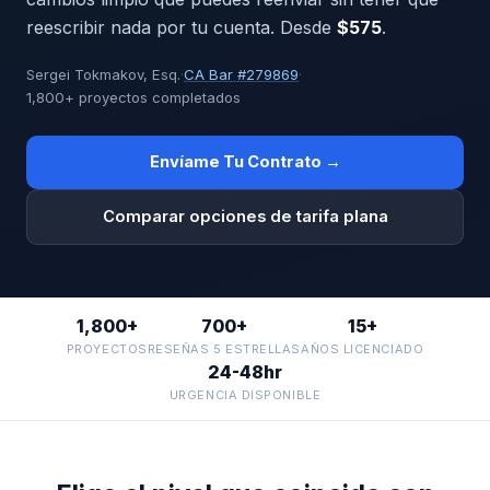
reescribir nada por tu cuenta. Desde
$575
.
Sergei Tokmakov, Esq.
·
CA Bar #279869
·
1,800+ proyectos completados
Envíame Tu Contrato →
Comparar opciones de tarifa plana
1,800+
700+
15+
PROYECTOS
RESEÑAS 5 ESTRELLAS
AÑOS LICENCIADO
24-48hr
URGENCIA DISPONIBLE