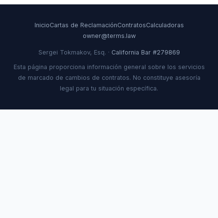
Inicio
Cartas de Reclamación
Contratos
Calculadoras
owner@terms.law
Sergei Tokmakov, Esq. ·
California Bar #279869
Esta página proporciona información general sobre los servicios
de marcado de cambios de contratos. No constituye asesoría
legal para tu situación específica.