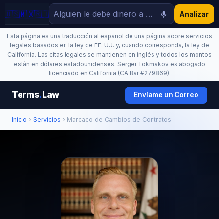
🇲🇽
🇺🇸
🇷🇺
Analizar
Esta página es una traducción al español de una página sobre servicios
legales basados en la ley de EE. UU. y, cuando corresponda, la ley de
California. Las citas legales se mantienen en inglés y todos los montos
están en dólares estadounidenses. Sergei Tokmakov es abogado
licenciado en California (CA Bar #279869).
Terms
.
Law
Envíame un Correo
Inicio
›
Servicios
› Marcado de Cambios de Contratos