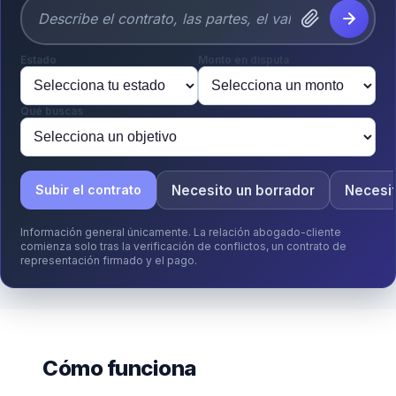
Estado
Monto en disputa
Qué buscas
Necesito un borrador
Necesi
Subir el contrato
Información general únicamente. La relación abogado-cliente
comienza solo tras la verificación de conflictos, un contrato de
representación firmado y el pago.
Cómo funciona