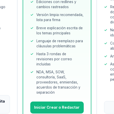
Ediciones con redlines y
esgo
cambios rastreados
Re
do
Versión limpia recomendada,
c
lista para firma
di
n
Breve explicación escrita de
Ne
los temas principales
id
Lenguaje de reemplazo para
Co
cláusulas problemáticas
ab
Hasta 3 rondas de
An
revisiones por correo
incluidas
As
co
NDA, MSA, SOW,
en
consultoría, SaaS,
pe
proveedores, enmiendas,
acuerdos de transacción y
separación
ita
Iniciar Crear o Redactar