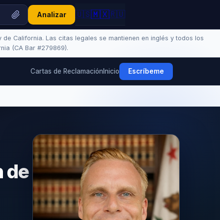
🇲🇽
🇺🇸
🇷🇺
Analizar
de California. Las citas legales se mantienen en inglés y todos los
rnia (CA Bar #279869).
Cartas de Reclamación
Inicio
Escríbeme
n de