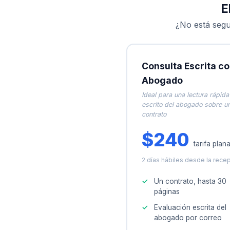
E
¿No está segu
Consulta Escrita c
Abogado
Ideal para una lectura rápida
escrito del abogado sobre u
contrato
$240
tarifa plan
2 días hábiles desde la rece
Un contrato, hasta 30
páginas
Evaluación escrita del
abogado por correo