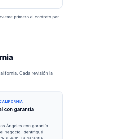
nvíeme primero el contrato por
rnia
ifornia. Cada revisión la
CALIFORNIA
l con garantía
os Ángeles con garantía
el negocio. Identifiqué
CCP §580b. La garantía