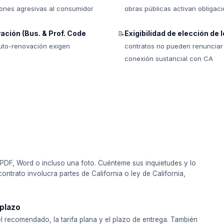
ones agresivas al consumidor
obras públicas activan obligaci
ación (Bus. & Prof. Code
Exigibilidad de elección de l
📝
auto-renovación exigen
contratos no pueden renunciar a
conexión sustancial con CA
o
PDF, Word o incluso una foto. Cuénteme sus inquietudes y lo
 contrato involucra partes de California o ley de California,
 plazo
l recomendado, la tarifa plana y el plazo de entrega. También