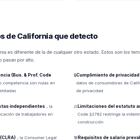
s de California que detecto
rnia es diferente de la de cualquier otro estado. Estos son los te
 pasan por alto.
ncia (Bus. & Prof. Code
Cumplimiento de privacida
🔒
no competencia son nulas en
datos de consumidores de Califor
limitadas
de privacidad
stas independientes
Limitaciones del estatuto 
, la
⚖
icación de trabajadores en
Code §2782 restringe la indemn
construcción
 (CLRA)
Requisitos de salario preva
, la Consumer Legal
🛠