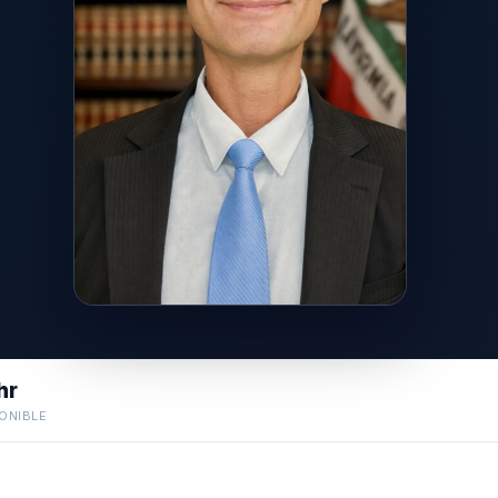
hr
ONIBLE