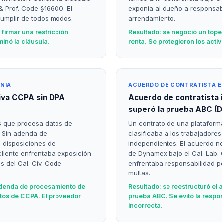
 & Prof. Code §16600. El
exponía al dueño a responsabi
cumplir de todos modos.
arrendamiento.
 firmar una restricción
Resultado: se negoció un tope
minó la cláusula.
renta. Se protegieron los activ
NIA
ACUERDO DE CONTRATISTA E
iva CCPA sin DPA
Acuerdo de contratista
superó la prueba ABC (
S que procesa datos de
Un contrato de una plataform
. Sin adenda de
clasificaba a los trabajadore
n disposiciones de
independientes. El acuerdo 
cliente enfrentaba exposición
de Dynamex bajo el Cal. Lab.
os del Cal. Civ. Code
enfrentaba responsabilidad po
multas.
adenda de procesamiento de
Resultado: se reestructuró el 
itos de CCPA. El proveedor
prueba ABC. Se evitó la respon
incorrecta.