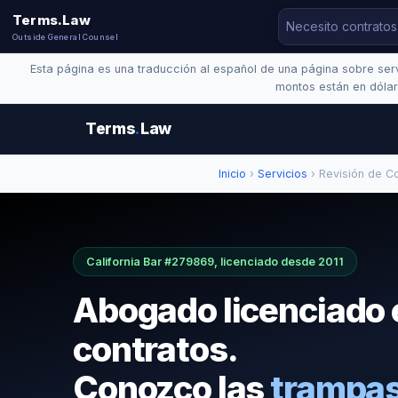
Terms.Law
Outside General Counsel
Esta página es una traducción al español de una página sobre servi
montos están en dólar
Terms
.
Law
Inicio
›
Servicios
› Revisión de Co
California Bar #279869, licenciado desde 2011
Abogado licenciado e
contratos.
Conozco las
trampas