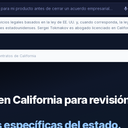
cios legales basados en la ley de EE. UU. y, cuando corresponda, la ley 
es estadounidenses. Sergei Tokmakov es abogado licenciado en Califo
ntratos de California
n California para revisió
 específicas del estado.