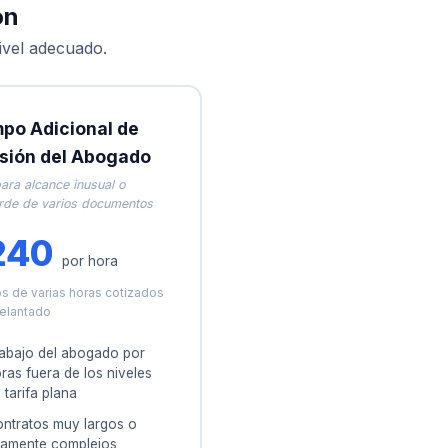
ón
ivel adecuado.
po Adicional de
sión del Abogado
para alcance inusual o
rde de varios documentos
240
por hora
s de varias horas cotizados
elantado
abajo del abogado por
ras fuera de los niveles
 tarifa plana
ntratos muy largos o
tamente complejos