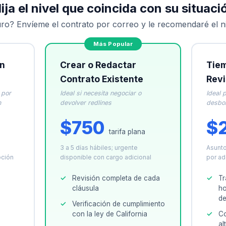
lija el nivel que coincida con su situaci
ro? Envíeme el contrato por correo y le recomendaré el n
on
Crear o Redactar
Tiem
Contrato Existente
Revi
 por
Ideal si necesita negociar o
Ideal 
n
devolver redlines
desbo
$750
$
tarifa plana
a
3 a 5 días hábiles; urgente
Asunto
pción
disponible con cargo adicional
por ad
Revisión completa de cada
Tr
cláusula
ho
de
Verificación de cumplimiento
con la ley de California
Co
al