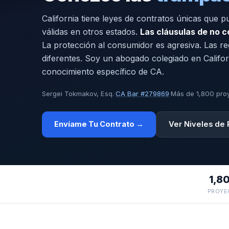
California tiene leyes de contratos únicas que 
válidas en otros estados.
Las cláusulas de no 
La protección al consumidor es agresiva. Las r
diferentes. Soy un abogado colegiado en Califor
conocimiento específico de CA.
Sergei Tokmakov, Esq.
·
CA Bar #279869
·
Más de 1,800 pro
Envíame Tu Contrato →
Ver Niveles de 
1,8
PROYE