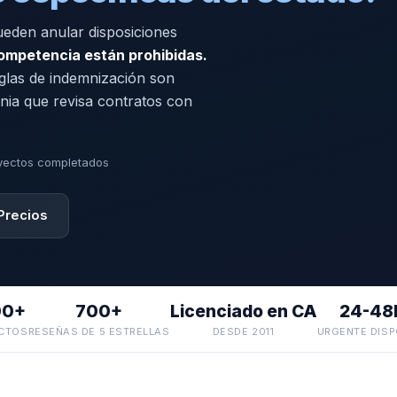
pueden anular disposiciones
competencia están prohibidas.
eglas de indemnización son
nia que revisa contratos con
yectos completados
Precios
00+
700+
Licenciado en CA
24-48
CTOS
RESEÑAS DE 5 ESTRELLAS
DESDE 2011
URGENTE DISP