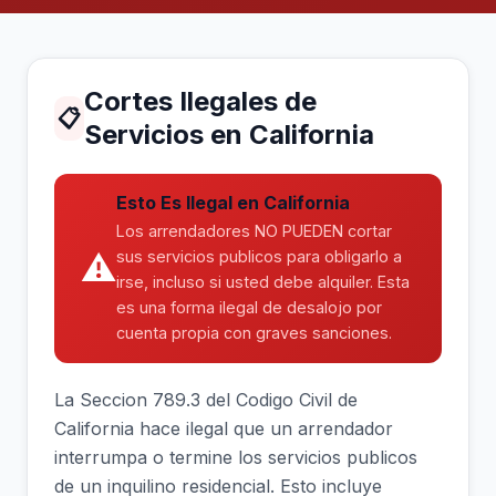
Cortes Ilegales de
📋
Servicios en California
Esto Es Ilegal en California
Los arrendadores NO PUEDEN cortar
⚠
sus servicios publicos para obligarlo a
irse, incluso si usted debe alquiler. Esta
es una forma ilegal de desalojo por
cuenta propia con graves sanciones.
La Seccion 789.3 del Codigo Civil de
California hace ilegal que un arrendador
interrumpa o termine los servicios publicos
de un inquilino residencial. Esto incluye