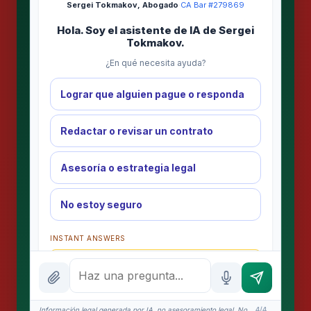
Sergei Tokmakov, Abogado
·
CA Bar #279869
Hola. Soy el asistente de IA de Sergei
Tokmakov.
¿En qué necesita ayuda?
Lograr que alguien pague o responda
Redactar o revisar un contrato
Asesoría o estrategia legal
No estoy seguro
INSTANT ANSWERS
What is the AI Legal Analyst?
How attorney review works
Información legal generada por IA, no asesoramiento legal. No
4/4