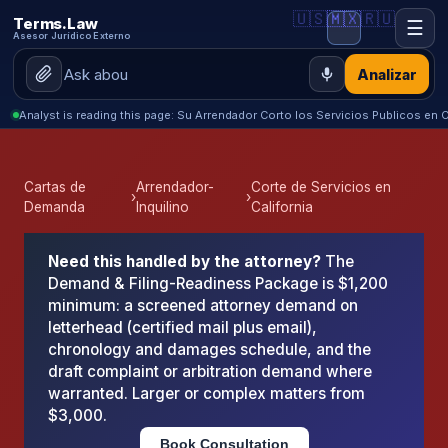
🇺🇸
🇲🇽
🇷🇺
Terms.Law
☰
Asesor Jurídico Externo
Analizar
Analyst is reading this page: Su Arrendador Corto los Servicios Publicos en
Cartas de
Arrendador-
Corte de Servicios en
›
›
Demanda
Inquilino
California
Need this handled by the attorney?
The
Demand & Filing-Readiness Package is $1,200
minimum: a screened attorney demand on
letterhead (certified mail plus email),
chronology and damages schedule, and the
draft complaint or arbitration demand where
warranted. Larger or complex matters from
$3,000.
Book Consultation