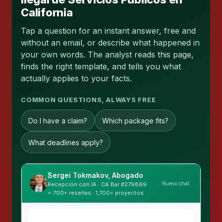
California
Tap a question for an instant answer, free and
without an email, or describe what happened in
your own words. The analyst reads this page,
finds the right template, and tells you what
actually applies to your facts.
COMMON QUESTIONS, ALWAYS FREE
Do I have a claim?
Which package fits?
What deadlines apply?
Sergei Tokmakov, Abogado
Nuevo chat
Recepción con IA · CA Bar #279869
⭐ 700+ reseñas · 1,700+ proyectos