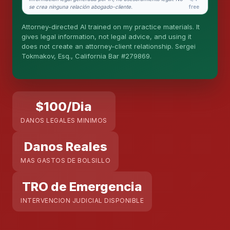
What does it cost?
se crea ninguna relación abogado-cliente.
free
Is this legal advice?
Attorney-directed AI trained on my practice materials. It
gives legal information, not legal advice, and using it
More (1)
does not create an attorney-client relationship. Sergei
Tokmakov, Esq., California Bar #279869.
Yo organizo la recepción del caso. Sergei hace el
trabajo legal. Esto es información general, no
asesoría legal, y no se forma ninguna relación
abogado-cliente hasta que contrate a Sergei.
Asuntos de California.
$100/Dia
DANOS LEGALES MINIMOS
Danos Reales
MAS GASTOS DE BOLSILLO
TRO de Emergencia
INTERVENCION JUDICIAL DISPONIBLE