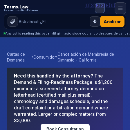
🇺🇸
🇲🇽
🇷🇺
Terms.Law
☰
Asesor Jurídico Externo
Analizar
Analyst is reading this page: ¿El gimnasio sigue cobrando después de cance
Cartas de
Cancelación de Membresía de
›
Consumidor
›
Demanda
Gimnasio - California
Need this handled by the attorney?
The
Demand & Filing-Readiness Package is $1,200
minimum: a screened attorney demand on
letterhead (certified mail plus email),
chronology and damages schedule, and the
draft complaint or arbitration demand where
warranted. Larger or complex matters from
$3,000.
Book Consultation