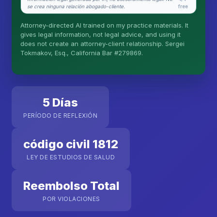
What does it cost?
se crea ninguna relación abogado-cliente.
free
Is this legal advice?
Attorney-directed AI trained on my practice materials. It
gives legal information, not legal advice, and using it
More (1)
does not create an attorney-client relationship. Sergei
Tokmakov, Esq., California Bar #279869.
Yo organizo la recepción del caso. Sergei hace el
trabajo legal. Esto es información general, no
asesoría legal, y no se forma ninguna relación
abogado-cliente hasta que contrate a Sergei.
Asuntos de California.
5 Días
PERÍODO DE REFLEXIÓN
código civil 1812
LEY DE ESTUDIOS DE SALUD
Reembolso Total
POR VIOLACIONES