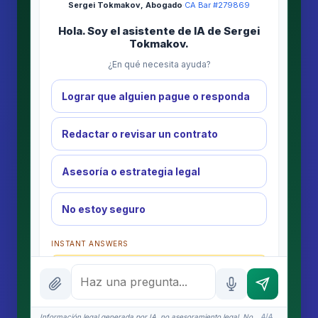
Sergei Tokmakov, Abogado
·
CA Bar #279869
Hola. Soy el asistente de IA de Sergei
Tokmakov.
¿En qué necesita ayuda?
Lograr que alguien pague o responda
Redactar o revisar un contrato
Asesoría o estrategia legal
No estoy seguro
INSTANT ANSWERS
What is the AI Legal Analyst?
How attorney review works
Información legal generada por IA, no asesoramiento legal. No
4/4