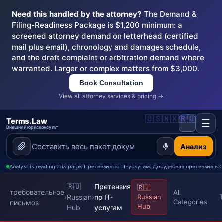
Need this handled by the attorney?
The Demand &
Filing-Readiness Package is $1,200 minimum: a
screened attorney demand on letterhead (certified
mail plus email), chronology and damages schedule,
and the draft complaint or arbitration demand where
warranted. Larger or complex matters from $3,000.
Book Consultation
View all attorney services & pricing →
🇺🇸
🇲🇽
🇷🇺
Terms.Law
☰
Внешний юрисконсульт
Анализ
Analyst is reading this page: Претензия по IT-услугам: Досудебная претензия в
🇷🇺
Претензия
🇷🇺
требовательное
All
›
Russian
›
по IT-
Russian
Categories
письмоs
Hub
Hub
услугам