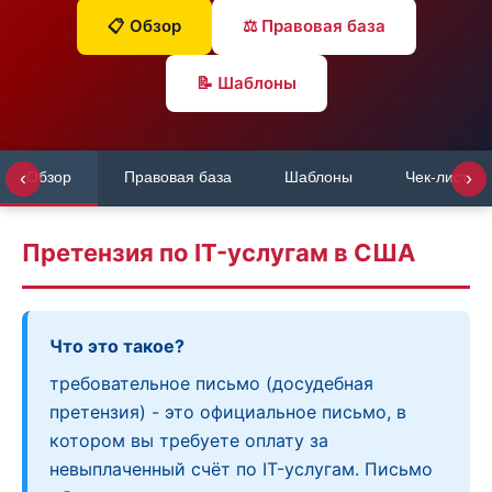
📋 Обзор
⚖️ Правовая база
📝 Шаблоны
‹
›
Обзор
Правовая база
Шаблоны
Чек-лист
Претензия по IT-услугам в США
Что это такое?
требовательное письмо (досудебная
претензия) - это официальное письмо, в
котором вы требуете оплату за
невыплаченный счёт по IT-услугам. Письмо