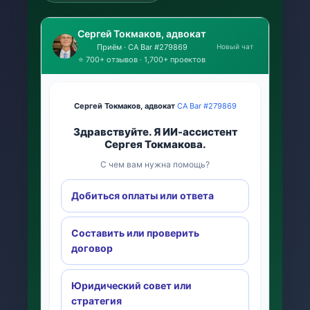
Сергей Токмаков, адвокат
Новый чат
Приём · CA Bar #279869
⭐ 700+ отзывов · 1,700+ проектов
Сергей Токмаков, адвокат
·
CA Bar #279869
Здравствуйте. Я ИИ-ассистент
Сергея Токмакова.
С чем вам нужна помощь?
Добиться оплаты или ответа
Составить или проверить
договор
Юридический совет или
стратегия