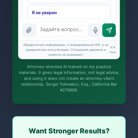
Я не уверен
INSTANT ANSWERS
What is the AI Legal Analyst?
Юридическая информация, сгенерированная ИИ, а не
4/4
How attorney review works
юридическая консультация. Отношения адвоката и
free
клиента не возникают.
What does it cost?
Attorney-directed AI trained on my practice
materials. It gives legal information, not legal advice,
Is this legal advice?
and using it does not create an attorney-client
relationship. Sergei Tokmakov, Esq., California Bar
More (1)
#279869.
Я организую приём дела. Юридическую
работу выполняет Сергей. Это общая
информация, а не юридическая
консультация, и отношения адвоката и
клиента не возникают, пока вы не наймёте
Сергея. Дела по Калифорнии.
Want Stronger Results?