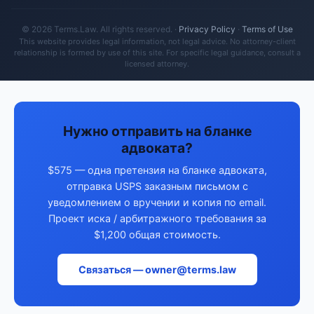
© 2026 Terms.Law. All rights reserved. ·
Privacy Policy
·
Terms of Use
This website provides legal information, not legal advice. No attorney-client
relationship is formed by use of this site. For specific legal guidance, consult a
licensed attorney.
Нужно отправить на бланке
адвоката?
$575 — одна претензия на бланке адвоката,
отправка USPS заказным письмом с
уведомлением о вручении и копия по email.
Проект иска / арбитражного требования за
$1,200 общая стоимость.
Связаться — owner@terms.law