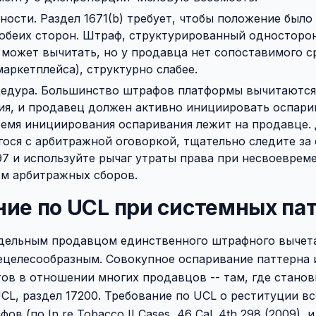
ности. Раздел 1671(b) требует, чтобы положение было
 обеих сторон. Штраф, структурированный односторо
 может вычитать, но у продавца нет сопоставимого 
аркетплейса), структурно слабее.
едура. Большинство штрафов платформы вычитаются
ия, и продавец должен активно инициировать оспари
ремя инициирования оспаривания лежит на продавце.
ося с арбитражной оговоркой, тщательно следите за
.97 и используйте рычаг утраты права при несвоеврем
м арбитражных сборов.
ие по UCL при системных па
дельным продавцом единственного штрафного вычет
ецелесообразным. Совокупное оспаривание паттерна 
ов в отношении многих продавцов -- там, где стано
CL, раздел 17200. Требование по UCL о реституции в
в (по In re Tobacco II Cases, 46 Cal. 4th 298 (2009), и