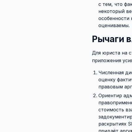
с тем, что ф
некоторый ве
особенности 
оцениваемы.
Рычаги в
Для юриста на 
приложения уси
Численная ди
оценку факти
правовым арг
Ориентир адм
правопримене
стоимость вз
задокументир
раскрытиях S
придаёт аргу