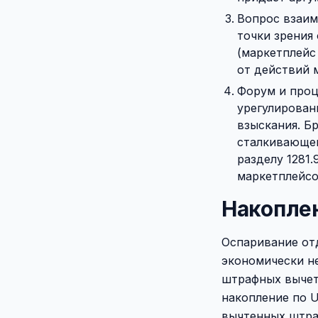
Вопрос взаим
точки зрения
(маркетплейс
от действий м
Форум и проц
урегулирован
взыскания. Б
сталкивающег
разделу 1281
маркетплейсо
Накоплен
Оспаривание от
экономически н
штрафных вычет
накопление по U
вычтенных штрафо