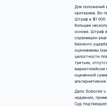
Для положений 
критериев. Во-
Штраф в $1 000 
большее нескол
основе. Штраф в
соразмерен реа
базового ущерба
оцениваемы (ка
целостности пла
третьих, отсутс
маркетплейсом п
оценённой сумм
альтернативное
Дело Sciborski v.
недавних, прим
Суд подтвердил