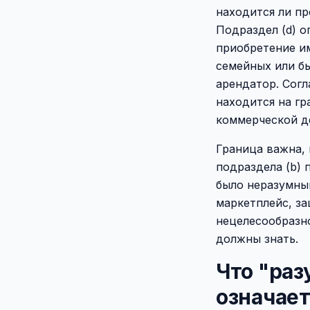
находится ли пр
Подраздел (d) 
приобретение и
семейных или б
арендатор. Сог
находится на гр
коммерческой де
Граница важна,
подраздела (b)
было неразумны
маркетплейс, з
нецелесообразн
должны знать.
Что "раз
означает