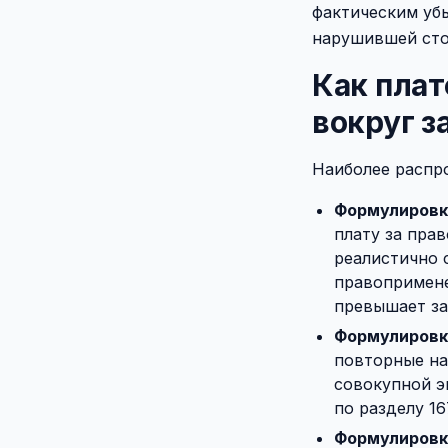
фактическим убы
нарушившей сто
Как пла
вокруг з
Наиболее распр
Формулировка
плату за пра
реалистично 
правопримене
превышает зат
Формулировк
повторные на
совокупной э
по разделу 1
Формулировк