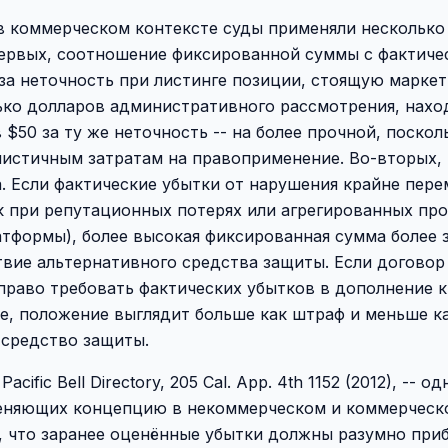
в коммерческом контексте суды применяли несколько
первых, соотношение фиксированной суммы с фактиче
за неточность при листинге позиции, стоящую марке
ько долларов административного рассмотрения, наход
 $50 за ту же неточность -- на более прочной, поскол
листичным затратам на правоприменение. Во-вторых,
. Если фактические убытки от нарушения крайне пер
к при репутационных потерях или агрегированных пр
тформы), более высокая фиксированная сумма более 
твие альтернативного средства защиты. Если договор
раво требовать фактических убытков в дополнение к
е, положение выглядит больше как штраф и меньше к
 средство защиты.
 Pacific Bell Directory, 205 Cal. App. 4th 1152 (2012), -- 
еняющих концепцию в некоммерческом и коммерческо
, что заранее оценённые убытки должны разумно при