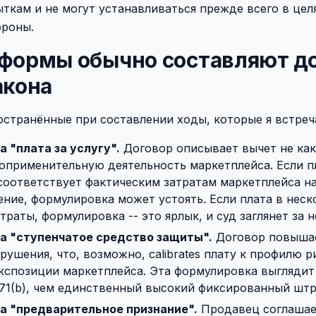
ткам и не могут устанавливаться прежде всего в цел
роны.
тформы обычно составляют д
акона
остранённые при составлении ходы, которые я встреч
 "плата за услугу".
Договор описывает вычет не как
воприменительную деятельность маркетплейса. Если п
соответствует фактическим затратам маркетплейса н
ние, формулировка может устоять. Если плата в неск
раты, формулировка -- это ярлык, и суд заглянет за н
а "ступенчатое средство защиты".
Договор повыша
рушения, что, возможно, calibrates плату к профилю 
кспозиции маркетплейса. Эта формулировка выглядит
671(b), чем единственный высокий фиксированный штр
а "предварительное признание".
Продавец соглашае