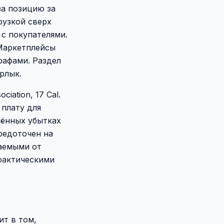
а позицию за
рузкой сверх
 с покупателями.
 Маркетплейсы
рафами. Раздел
рлык.
iation, 17 Cal.
 плату для
нённых убытках
средоточен на
аемыми от
фактическими
т в том,