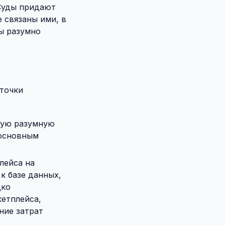
 Суды придают
 связаны ими, в
ы разумно
точки
бую разумную
 основным
лейса на
к базе данных,
дко
етплейса,
ние затрат