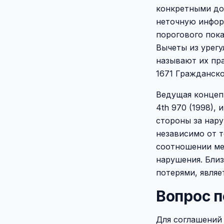
конкретными до
неточную информ
порогового пока
Вычеты из урег
называют их пр
1671 Гражданско
Ведущая концепци
4th 970 (1998),
стороны за нару
независимо от т
соотношении ме
нарушения. Бли
потерями, являе
Вопрос п
Для соглашений