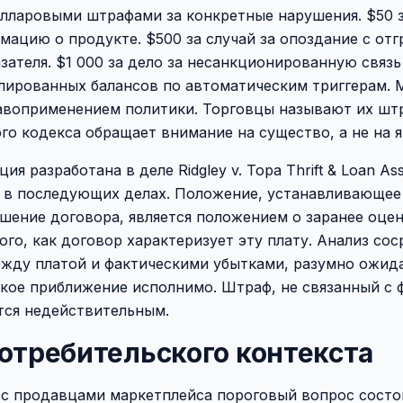
лларовыми штрафами за конкретные нарушения. $50 з
ацию о продукте. $500 за случай за опоздание с отг
зателя. $1 000 за дело за несанкционированную связь
улированных балансов по автоматическим триггерам.
авоприменением политики. Торговцы называют их шт
го кодекса обращает внимание на существо, а не на я
я разработана в деле Ridgley v. Topa Thrift & Loan Assoc
 и в последующих делах. Положение, устанавливающее
шение договора, является положением о заранее оце
ого, как договор характеризует эту плату. Анализ со
жду платой и фактическими убытками, разумно ожид
зкое приближение исполнимо. Штраф, не связанный с 
тся недействительным.
отребительского контекста
 с продавцами маркетплейса пороговый вопрос состои