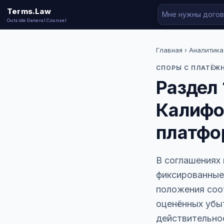
Terms.Law
Outside General Counsel
Главная
›
Аналитика
СПОРЫ С ПЛАТЁЖ
Раздел 
Калифо
платфо
В соглашениях
фиксированные
положения соо
оценённых убыт
действительнос