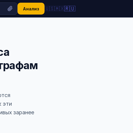
🇷🇺
🇺🇸
🇲🇽
Анализ
са
штрафам
ются
к эти
ивых заранее