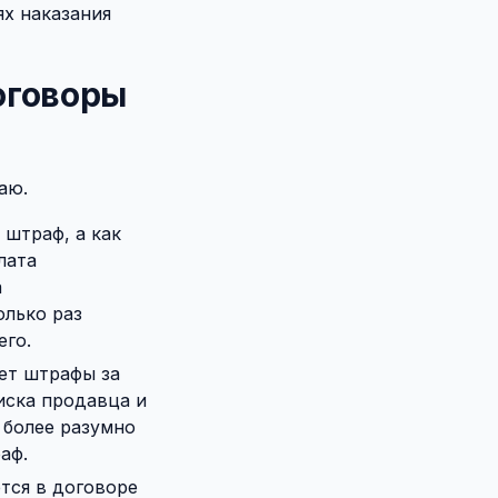
ях наказания
оговоры
аю.
 штраф, а как
лата
а
олько раз
его.
ет штрафы за
риска продавца и
 более разумно
аф.
тся в договоре