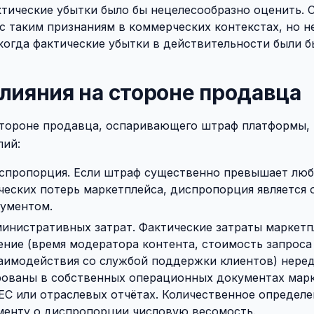
актические убытки было бы нецелесообразно оценить.
с таким признаниям в коммерческих контекстах, но не
когда фактические убытки в действительности были б
лияния на стороне продавца
стороне продавца, оспаривающего штраф платформы, 
лий:
спропорция. Если штраф существенно превышает лю
ческих потерь маркетплейса, диспропорция является
ументом.
инистративных затрат. Фактические затраты маркетп
ние (время модератора контента, стоимость запроса 
аимодействия со службой поддержки клиентов) нере
ованы в собственных операционных документах марк
EC или отраслевых отчётах. Количественное определе
менту о диспропорции числовую весомость.