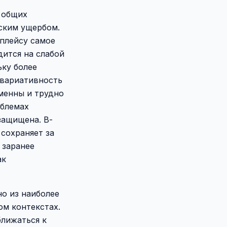
 общих
ским ущербом.
тплейсу самое
ится на слабой
ьку более
 вариативность
еменны и трудно
облемах
защищена. В-
 сохраняет за
 заранее
ак
одно из наиболее
м контекстах.
ближаться к