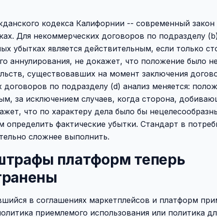
жданского кодекса Калифорнии -- современный закон 
ах. Для некоммерческих договоров по подразделу (b
ых убытках является действительным, если только ст
го аннулирования, не докажет, что положение было н
ельств, существовавших на момент заключения догово
 договоров по подразделу (d) анализ меняется: полож
м, за исключением случаев, когда сторона, добиваю
ажет, что по характеру дела было бы нецелесообразн
м определить фактические убытки. Стандарт в потре
тельно сложнее выполнить.
штрафы платформ теперь
транены
вшийся в соглашениях маркетплейсов и платформ при
политика приемлемого использования или политика дл