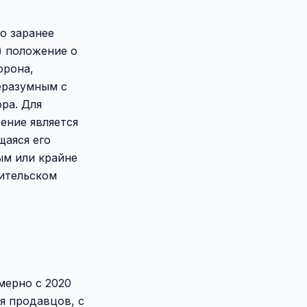
о заранее
) положение о
орона,
еразумным с
ра. Для
ение является
щаяся его
ым или крайне
бительском
мерно с 2020
я продавцов, с