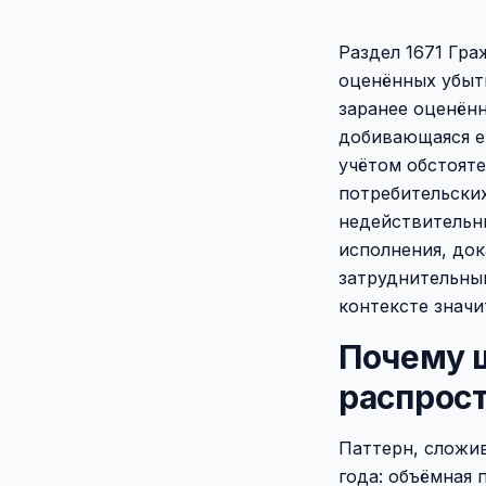
Раздел 1671 Гра
оценённых убытк
заранее оценённ
добивающаяся е
учётом обстоят
потребительских
недействительны
исполнения, док
затруднительны
контексте значи
Почему 
распрос
Паттерн, сложи
года: объёмная 