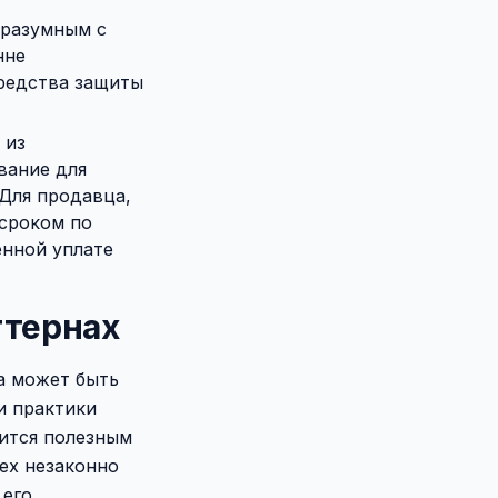
 разумным с
нне
средства защиты
 из
вание для
 Для продавца,
 сроком по
енной уплате
ттернах
а может быть
и практики
вится полезным
сех незаконно
 его