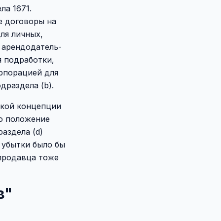
ла 1671.
е договоры на
ля личных,
 арендодатель-
я подработки,
орпорацией для
драздела (b).
ской концепции
то положение
аздела (d)
 убытки было бы
продавца тоже
в"