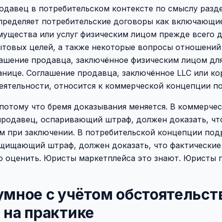
одавец в потребительском контексте по смыслу разде
определяет потребительские договоры как включающи
мущества или услуг физическим лицом прежде всего д
ытовых целей, а также некоторые вопросы отношений
лашение продавца, заключённое физическим лицом дл
анице. Соглашение продавца, заключённое LLC или к
ятельности, относится к коммерческой концепции по
 потому что бремя доказывания меняется. В коммерче
 продавец, оспаривающий штраф, должен доказать, ч
м при заключении. В потребительской концепции подр
ащищающий штраф, должен доказать, что фактические
о оценить. Юристы маркетплейса это знают. Юристы 
умное с учётом обстоятельст
 на практике