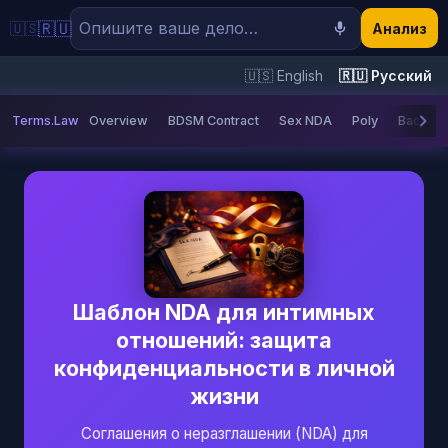
🇷🇺
🇺🇸
Анализ
🇺🇸 English
🇷🇺 Русский
Terms.Law
Overview
BDSM Contract
Sex NDA
Poly
Bachelor
Шаблон NDA для интимных
отношений: защита
конфиденциальности в личной
жизни
Соглашения о неразглашении (NDA) для