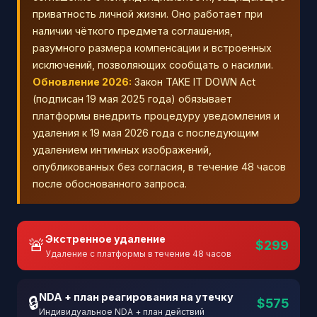
приватность личной жизни. Оно работает при
наличии чёткого предмета соглашения,
разумного размера компенсации и встроенных
исключений, позволяющих сообщать о насилии.
Обновление 2026:
Закон TAKE IT DOWN Act
(подписан 19 мая 2025 года) обязывает
платформы внедрить процедуру уведомления и
удаления к 19 мая 2026 года с последующим
удалением интимных изображений,
опубликованных без согласия, в течение 48 часов
после обоснованного запроса.
Экстренное удаление
🚨
$299
Удаление с платформы в течение 48 часов
NDA + план реагирования на утечку
🔒
$575
Индивидуальное NDA + план действий