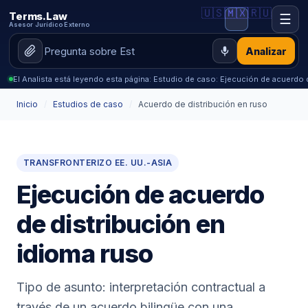
🇺🇸
🇲🇽
🇷🇺
Terms.Law
☰
Asesor Jurídico Externo
Analizar
El Analista está leyendo esta página: Estudio de caso: Ejecución de acuerdo 
Inicio
/
Estudios de caso
/
Acuerdo de distribución en ruso
TRANSFRONTERIZO EE. UU.-ASIA
Ejecución de acuerdo
de distribución en
idioma ruso
Tipo de asunto: interpretación contractual a
través de un acuerdo bilingüe con una