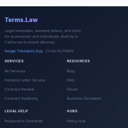
Terms.Law
Legal templates, demand letters, and tools
for businesses and individuals. Built by a
California-licensed attorney.
Sergei Tokmakov, Esq.
· CA Bar #279869
SERVICES
RESOURCES
All Services
Blog
Demand Letter Service
FAQ
Contract Review
Forum
Contract Redlining
Business Formation
LEGAL HELP
HUBS
Respond to Demands
Policy Hub