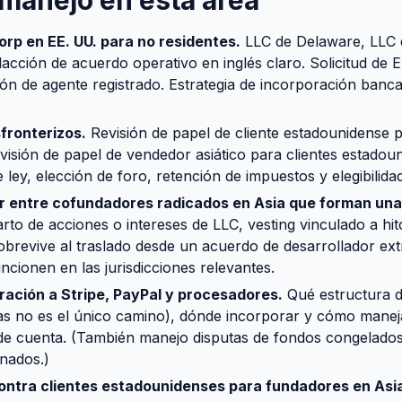
manejo en esta área
rp en EE. UU. para no residentes.
LLC de Delaware, LLC 
dacción de acuerdo operativo en inglés claro. Solicitud de 
ión de agente registrado. Estrategia de incorporación banc
fronterizos.
Revisión de papel de cliente estadounidense 
evisión de papel de vendedor asiático para clientes estadou
e ley, elección de foro, retención de impuestos y elegibilida
 entre cofundadores radicados en Asia que forman una
to de acciones o intereses de LLC, vesting vinculado a hit
obrevive al traslado desde un acuerdo de desarrollador ext
ncionen en las jurisdicciones relevantes.
ración a Stripe, PayPal y procesadores.
Qué estructura de
as no es el único camino), dónde incorporar y cómo manejar
 de cuenta. (También manejo disputas de fondos congelado
onados.)
ntra clientes estadounidenses para fundadores en Asi