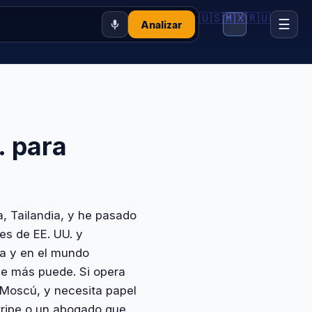
🇺🇸
🇲🇽
🇷🇺
☰
Analizar
. para
, Tailandia, y he pasado
s de EE. UU. y
ia y en el mundo
ie más puede. Si opera
o Moscú, y necesita papel
Stripe o un abogado que