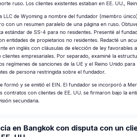
orte ruso. Los clientes existentes estaban en EE. UU., Rei
a LLC de Wyoming a nombre del fundador (miembro único)
laro con un resumen paralelo de una página en ruso. Obtuv
ta estándar de SS-4 para no residentes. Presenté al fund
on entidades de propietarios no residentes. Redacté un ac
ente en inglés con cláusulas de elección de ley favorables a
e clientes empresariales. Por separado, examiné la estructu
os regímenes de sanciones de la UE y el Reino Unido para
es de persona restringida sobre el fundador.
se formó y se emitió el EIN. El fundador se incorporó a Mer
s contratos con clientes de EE. UU. se firmaron bajo la en
visión secundaria.
ia en Bangkok con disputa con un cli