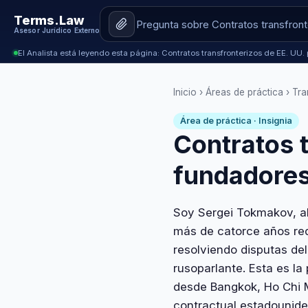
Terms.Law
Asesor Jurídico Externo
El Analista está leyendo esta página: Contratos transfronterizos de EE. UU
Inicio
›
Áreas de práctica
› Tra
Área de práctica · Insignia
Contratos t
fundadores
Soy Sergei Tokmakov, ab
más de catorce años re
resolviendo disputas de
rusoparlante. Esta es l
desde Bangkok, Ho Chi Mi
contractual estadounide