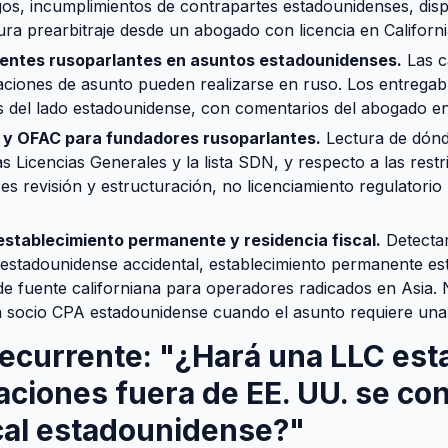
s, incumplimientos de contrapartes estadounidenses, dispu
ra prearbitraje desde un abogado con licencia en Californi
ientes rusoparlantes en asuntos estadounidenses.
Las c
zaciones de asunto pueden realizarse en ruso. Los entregab
s del lado estadounidense, con comentarios del abogado en 
 y OFAC para fundadores rusoparlantes.
Lectura de dónd
as Licencias Generales y la lista SDN, y respecto a las rest
es revisión y estructuración, no licenciamiento regulatorio
establecimiento permanente y residencia fiscal.
Detectar
l estadounidense accidental, establecimiento permanente e
de fuente californiana para operadores radicados en Asia.
n socio CPA estadounidense cuando el asunto requiere una p
recurrente: "¿Hará una LLC es
ciones fuera de EE. UU. se co
cal estadounidense?"