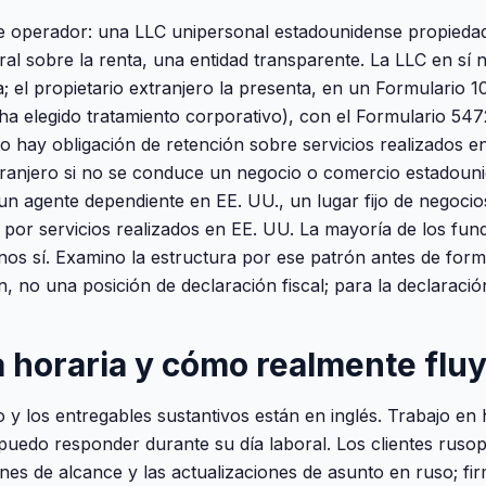
de operador: una LLC unipersonal estadounidense propiedad
ral sobre la renta, una entidad transparente. La LLC en sí
; el propietario extranjero la presenta, en un Formulario 
 ha elegido tratamiento corporativo), con el Formulario 547
o hay obligación de retención sobre servicios realizados e
xtranjero si no se conduce un negocio o comercio estadoun
un agente dependiente en EE. UU., un lugar fijo de negocio
 por servicios realizados en EE. UU. La mayoría de los fu
nos sí. Examino la estructura por ese patrón antes de forma
n, no una posición de declaración fiscal; para la declaraci
 horaria y cómo realmente fluye
y los entregables sustantivos están en inglés. Trabajo en
edo responder durante su día laboral. Los clientes rusop
nes de alcance y las actualizaciones de asunto en ruso; fir