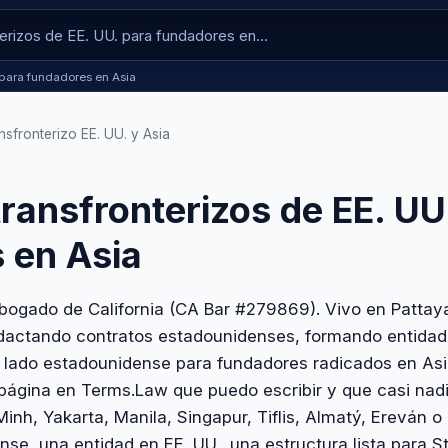
. para fundadores en Asia
nsfronterizo EE. UU. y Asia
ransfronterizos de EE. UU
 en Asia
ogado de California (CA Bar #279869). Vivo en Pattaya
dactando contratos estadounidenses, formando entidade
l lado estadounidense para fundadores radicados en As
a página en Terms.Law que puedo escribir y que casi nad
nh, Yakarta, Manila, Singapur, Tiflis, Almatý, Ereván 
nse, una entidad en EE. UU., una estructura lista para 