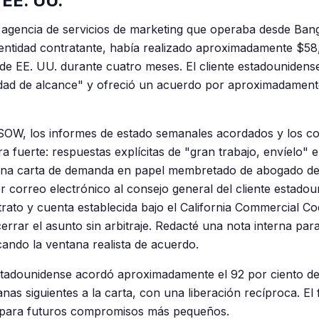
 EE. UU.
gencia de servicios de marketing que operaba desde Ban
ntidad contratante, había realizado aproximadamente $58
 de EE. UU. durante cuatro meses. El cliente estadounidens
edad de alcance" y ofreció un acuerdo por aproximadamente
 SOW, los informes de estado semanales acordados y los co
a fuerte: respuestas explícitas de "gran trabajo, envíelo" 
una carta de demanda en papel membretado de abogado de 
or correo electrónico al consejo general del cliente estadou
rato y cuenta establecida bajo el California Commercial Co
errar el asunto sin arbitraje. Redacté una nota interna par
cando la ventana realista de acuerdo.
 estadounidense acordó aproximadamente el 92 por ciento d
anas siguientes a la carta, con una liberación recíproca. E
te para futuros compromisos más pequeños.