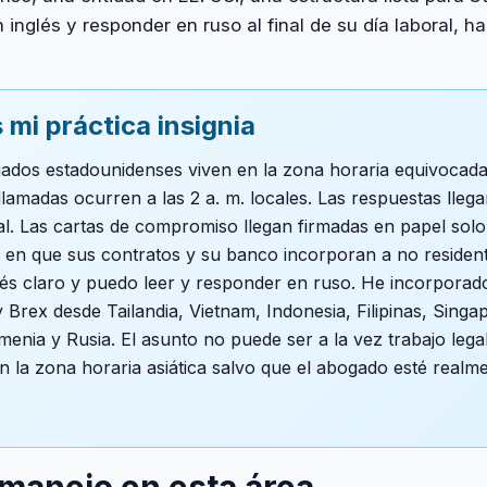
inglés y responder en ruso al final de su día laboral, ha
 mi práctica insignia
gados estadounidenses viven en la zona horaria equivocad
llamadas ocurren a las 2 a. m. locales. Las respuestas llegan
al. Las cartas de compromiso llegan firmadas en papel solo
 en que sus contratos y su banco incorporan a no residen
glés claro y puedo leer y responder en ruso. He incorporad
 Brex desde Tailandia, Vietnam, Indonesia, Filipinas, Sing
menia y Rusia. El asunto no puede ser a la vez trabajo lega
en la zona horaria asiática salvo que el abogado esté realm