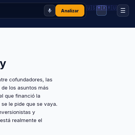
🇺🇸
🇲🇽
🇷🇺
☰
Analizar
ty
tre cofundadores, las
s de los asuntos más
l que financió la
se le pide que se vaya.
nversionistas y
está realmente el