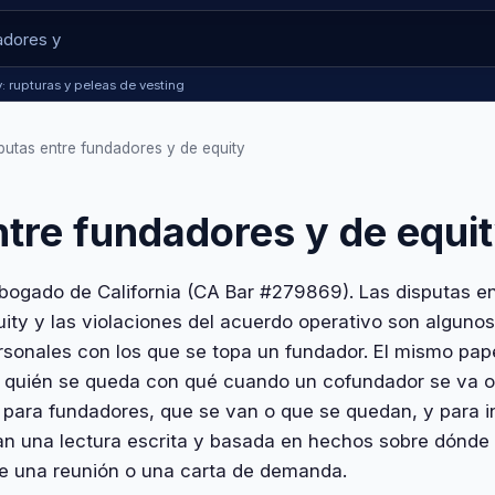
: rupturas y peleas de vesting
putas entre fundadores y de equity
ntre fundadores y de equi
ogado de California (CA Bar #279869). Las disputas en
uity y las violaciones del acuerdo operativo son alguno
onales con los que se topa un fundador. El mismo pape
quién se queda con qué cuando un cofundador se va o 
a para fundadores, que se van o que se quedan, y para i
n una lectura escrita y basada en hechos sobre dónde 
e una reunión o una carta de demanda.