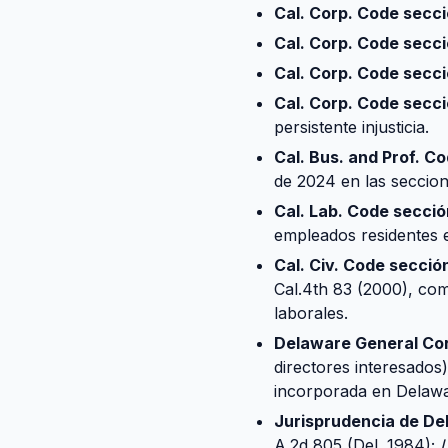
Cal. Corp. Code secci
Cal. Corp. Code secc
Cal. Corp. Code secci
Cal. Corp. Code secc
persistente injusticia.
Cal. Bus. and Prof. C
de 2024 en las seccion
Cal. Lab. Code secci
empleados residentes e
Cal. Civ. Code secció
Cal.4th 83 (2000), com
laborales.
Delaware General Co
directores interesados)
incorporada en Delawa
Jurisprudencia de De
A.2d 805 (Del. 1984);
L