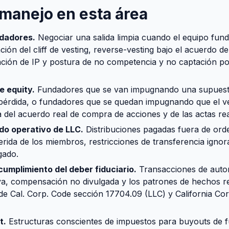
manejo en esta área
dadores.
Negociar una salida limpia cuando el equipo fund
ción del cliff de vesting, reverse-vesting bajo el acuerdo 
ción de IP y postura de no competencia y no captación post
e equity.
Fundadores que se van impugnando una supuest
 pérdida, o fundadores que se quedan impugnando que el v
a del acuerdo real de compra de acciones y de las actas rea
do operativo de LLC.
Distribuciones pagadas fuera de ord
erida de los miembros, restricciones de transferencia igno
gado.
umplimiento del deber fiduciario.
Transacciones de autor
va, compensación no divulgada y los patrones de hechos re
de Cal. Corp. Code sección 17704.09 (LLC) y California Co
t.
Estructuras conscientes de impuestos para buyouts de 