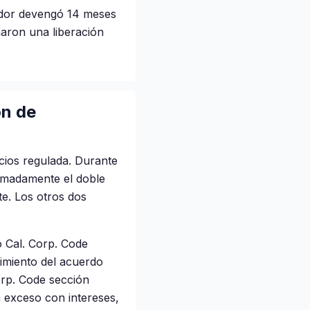
dador devengó 14 meses
maron una liberación
ón de
cios regulada. Durante
imadamente el doble
te. Los otros dos
o Cal. Corp. Code
limiento del acuerdo
orp. Code sección
n exceso con intereses,