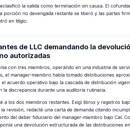
reclasificó la salida como terminación sin causa. El cofun
 La porción no devengada restante se liberó y las partes fir
ró en litigio.
antes de LLC demandando la devoluci
 no autorizadas
nia con tres miembros, operando en una industria de servi
s, el manager-miembro había tomado distribuciones aprox
 el acuerdo operativo bajo la cascada de distribución vigen
la discrepancia durante una auditoría rutinaria.
é a los dos miembros restantes. Exigí libros y registros baj
 la revisión, redacté una carta de demanda citando incump
ento del deber fiduciario del manager-miembro bajo Cal. C
ponía una devolución estructurada de las distribuciones e