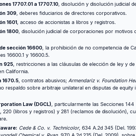
ones 17707.01 a 17707.10
, disolución y disolución judicial d
ión 309
, deberes fiduciarios de directores corporativos.
ón 1601
, acceso de accionistas a libros y registros.
ión 1800
, disolución judicial de corporaciones por motivos
ode sección 16600
, la prohibición de no competencia de Ca
es 16600.1 y 16600.5.
ón 925
, restricciones a las cláusulas de elección de ley y d
n California.
n 1670.5
, contratos abusivos;
Armendariz v. Foundation Hea
o respaldo sobre arbitraje unilateral en disputas de equity
rporation Law (DGCL)
, particularmente las Secciones 144
, 220 (libros y registros) y 281 (reclamos de disolución), c
re.
laware:
Cede & Co. v. Technicolor
, 634 A.2d 345 (Del. 199
yondell Chemical v. Ryan
, 970 A.2d 235 (Del. 2009), sobre 