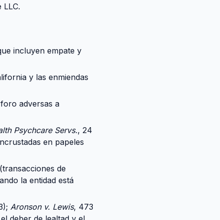
e LLC.
 que incluyen empate y
lifornia y las enmiendas
e foro adversas a
lth Psychcare Servs.
, 24
 incrustadas en papeles
 (transacciones de
uando la entidad está
3);
Aronson v. Lewis
, 473
el deber de lealtad y el