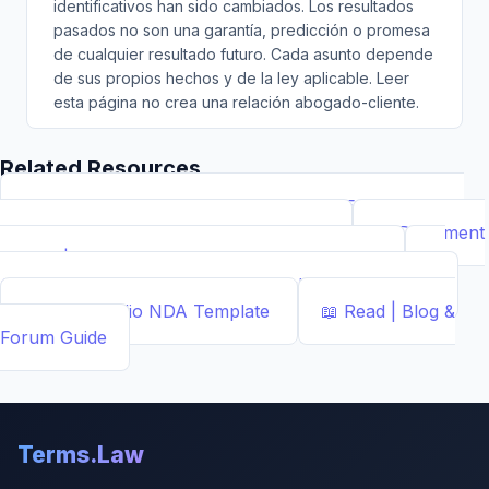
identificativos han sido cambiados. Los resultados
pasados no son una garantía, predicción o promesa
de cualquier resultado futuro. Cada asunto depende
de sus propios hechos y de la ley aplicable. Leer
esta página no crea una relación abogado-cliente.
Related Resources
📝
Free Demand Letter Template — 1,050+ Attorney-
Drafted Templates by ...
Demand Letter
📄
Document
Builder | Legal Contract Generators
Template
📊
Calcs - Free Business & Legal Calculators
Calculator
📄
NDA Studio
NDA Template
📖
Read | Blog &
Forum
Guide
Terms.Law