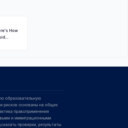
ere's How
id...
ую образовательную
ки рисков основаны на общих
рактика правоприменения
овыми и иммиграционными
сказать проверки, результаты