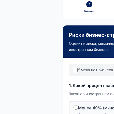
1
Бизнес
Риски бизнес-с
Оцените риски, связанн
иностранном бизнесе
У меня нет бизнеса
1. Какой процент в
Закон об иностранном би
Менее 49% (мино