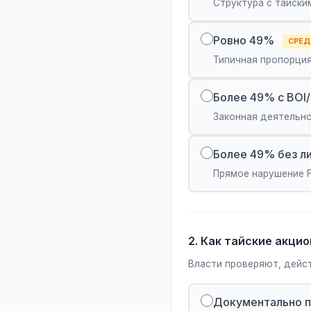
Структура с тайск
Ровно 49%
СРЕД
Типичная пропорция
Более 49% с BOI
Законная деятельн
Более 49% без л
Прямое нарушение F
2. Как тайские акци
Власти проверяют, дейс
Документально п