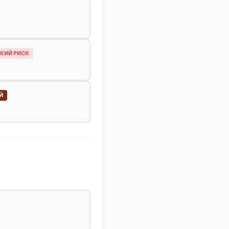
КИЙ РИСК
Й
.