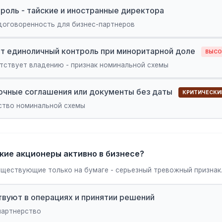
роль - тайские и иностранные директора
договоренность для бизнес-партнеров
т единоличный контроль при миноритарной доле
ВЫСО
тствует владению - признак номинальной схемы
чные соглашения или документы без даты
КРИТИЧЕСКИ
ство номинальной схемы
ские акционеры активно в бизнесе?
уществующие только на бумаге - серьезный тревожный признак
твуют в операциях и принятии решений
партнерство