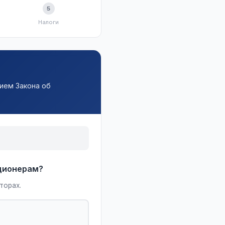
5
Налоги
ием Закона об
кционерам?
торах.