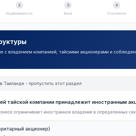
2
3
4
Недвижимость
Виза
Уголовное
труктуры
ые с владением компанией, тайскими акционерами и соблюден
 в Таиланде - пропустить этот раздел
ашей тайской компании принадлежит иностранным а
знесе ограничивает иностранное владение в определенных сек
ритарный акционер)