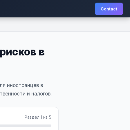
🇺🇸
🇷🇺
Contact
рисков в
ля иностранцев в
твенности и налогов.
Раздел 1 из 5