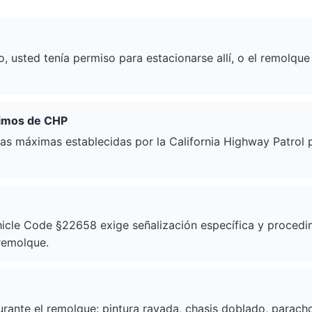
 usted tenía permiso para estacionarse allí, o el remolque 
ximos de CHP
fas máximas establecidas por la California Highway Patrol
cle Code §22658 exige señalización específica y procedimi
remolque.
urante el remolque: pintura rayada, chasis doblado, paracho