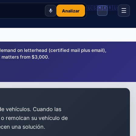
🇺🇸
🇲🇽
🇷🇺
☰
Analizar
and on letterhead (certified mail plus email),
 matters from $3,000.
de vehículos. Cuando las
s o remolcan su vehículo de
ecen una solución.