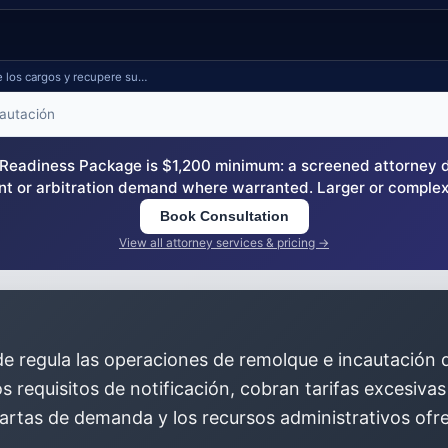
e los cargos y recupere su…
cautación
eadiness Package is $1,200 minimum: a screened attorney dem
nt or arbitration demand where warranted. Larger or complex
Book Consultation
View all attorney services & pricing →
ode regula las operaciones de remolque e incautación 
s requisitos de notificación, cobran tarifas excesiva
 cartas de demanda y los recursos administrativos ofr