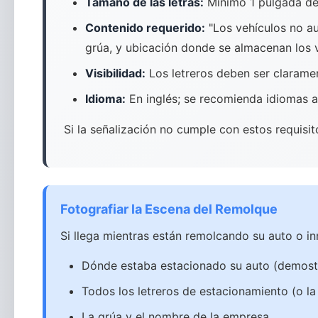
Tamaño de las letras:
Mínimo 1 pulgada de 
Contenido requerido:
"Los vehículos no au
grúa, y ubicación donde se almacenan los 
Visibilidad:
Los letreros deben ser claramen
Idioma:
En inglés; se recomienda idiomas ad
Si la señalización no cumple con estos requisi
Fotografiar la Escena del Remolque
Si llega mientras están remolcando su auto o i
Dónde estaba estacionado su auto (demostr
Todos los letreros de estacionamiento (o la
La grúa y el nombre de la empresa