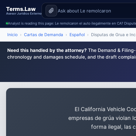
Terms.Law
Asesor Jurídico Externo
Analyst is reading this page: Le remolcaron el auto ilegalmente en CA? Disput
Inicio
›
Cartas de Demanda
›
Español
›
Disputas de Grua e In
Need this handled by the attorney?
The Demand & Filing-R
chronology and damages schedule, and the draft complai
El California Vehicle C
empresas de grúa violan lo
forma ilegal, las