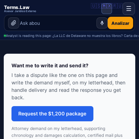
🇺🇸
🇲🇽
🇷🇺
Terms.Law
☰
Asesor Jurídico Externo
Analizar
Analyst is reading this page: ¿La LLC de Delaware no muestra los libros? Carta d
Want me to write it and send it?
I take a dispute like the one on this page and
write the demand myself, on my letterhead, then
handle delivery and read the response you get
back.
Request the $1,200 package
Attorney demand on my letterhead, supporting
chronology and damages calculation, certified mail plus