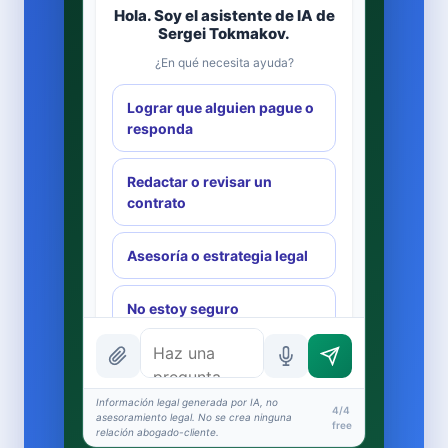
Hola. Soy el asistente de IA de
Sergei Tokmakov.
¿En qué necesita ayuda?
Lograr que alguien pague o
responda
Redactar o revisar un
contrato
Asesoría o estrategia legal
No estoy seguro
INSTANT ANSWERS
What is the AI Legal Analyst?
Información legal generada por IA, no
4/4
asesoramiento legal. No se crea ninguna
free
How attorney review works
relación abogado-cliente.