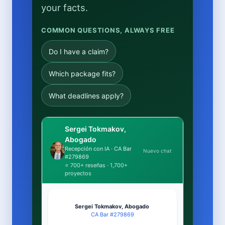
your facts.
COMMON QUESTIONS, ALWAYS FREE
Do I have a claim?
Which package fits?
What deadlines apply?
Sergei Tokmakov,
Abogado
Recepción con IA · CA Bar
Nuevo chat
#279869
⭐ 700+ reseñas · 1,700+
proyectos
Sergei Tokmakov, Abogado
·
CA Bar #279869