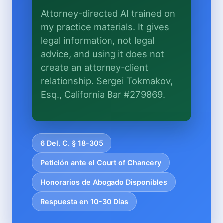
What does it cost?
Attorney-directed AI trained on
my practice materials. It gives
Is this legal advice?
legal information, not legal
More (1)
advice, and using it does not
create an attorney-client
Yo organizo la recepción del caso.
Sergei hace el trabajo legal. Esto es
relationship. Sergei Tokmakov,
información general, no asesoría
Esq., California Bar #279869.
legal, y no se forma ninguna relación
abogado-cliente hasta que contrate
a Sergei. Asuntos de California.
6 Del. C. § 18-305
Petición ante el Court of Chancery
Honorarios de Abogado Disponibles
Respuesta en 10-30 Días