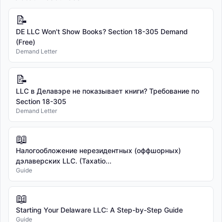
📝
DE LLC Won't Show Books? Section 18-305 Demand
(Free)
Demand Letter
📝
LLC в Делавэре не показывает книги? Требование по
Section 18-305
Demand Letter
📖
Налогообложение нерезидентных (оффшорных)
дэлаверских LLC. (Taxatio...
Guide
📖
Starting Your Delaware LLC: A Step-by-Step Guide
Guide