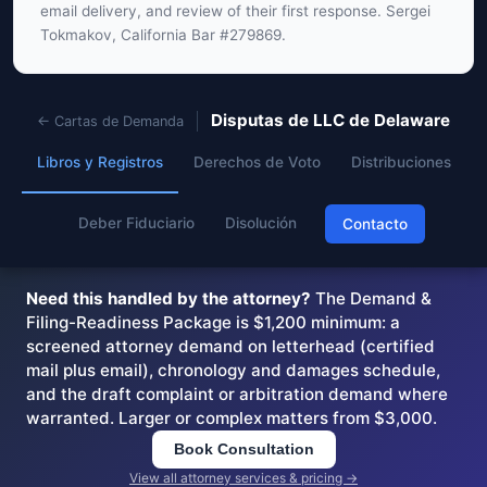
email delivery, and review of their first response. Sergei
Tokmakov, California Bar #279869.
Disputas de LLC de Delaware
← Cartas de Demanda
Libros y Registros
Derechos de Voto
Distribuciones
Deber Fiduciario
Disolución
Contacto
Need this handled by the attorney?
The Demand &
Filing-Readiness Package is $1,200 minimum: a
screened attorney demand on letterhead (certified
mail plus email), chronology and damages schedule,
and the draft complaint or arbitration demand where
warranted. Larger or complex matters from $3,000.
Book Consultation
View all attorney services & pricing →