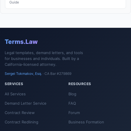
Guide
Terms.Law
Legal templates, demand letters, and tools
for businesses and individuals. Built by a
California-licensed attorney.
Sergei Tokmakov, Esq.
· CA Bar #279869
SERVICES
RESOURCES
All Services
Blog
Demand Letter Service
FAQ
Contract Review
Forum
Contract Redlining
Business Formation