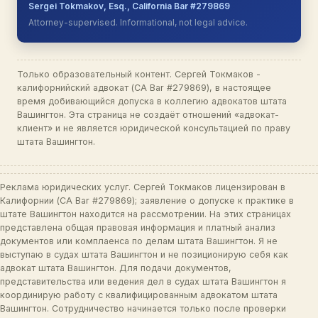
Sergei Tokmakov, Esq., California Bar #279869
Attorney-supervised. Informational, not legal advice.
Только образовательный контент. Сергей Токмаков -
калифорнийский адвокат (CA Bar #279869), в настоящее
время добивающийся допуска в коллегию адвокатов штата
Вашингтон. Эта страница не создаёт отношений «адвокат-
клиент» и не является юридической консультацией по праву
штата Вашингтон.
Реклама юридических услуг. Сергей Токмаков лицензирован в
Калифорнии (CA Bar #279869); заявление о допуске к практике в
штате Вашингтон находится на рассмотрении. На этих страницах
представлена общая правовая информация и платный анализ
документов или комплаенса по делам штата Вашингтон. Я не
выступаю в судах штата Вашингтон и не позиционирую себя как
адвокат штата Вашингтон. Для подачи документов,
представительства или ведения дел в судах штата Вашингтон я
координирую работу с квалифицированным адвокатом штата
Вашингтон. Сотрудничество начинается только после проверки