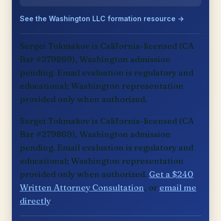
See the Washington LLC formation resource →
Sergei Tokmakov is California-licensed (CA
Bar #279869), Washington admission
pending. Email evaluation is regulatory and
educational; Washington representation
provided only when authorized.
Sergei Tokmakov is California-licensed (CA
Bar #279869), Washington admission
pending. Email evaluation is regulatory and
educational; Washington representation
provided only when authorized.
Get a $240
Written Attorney Consultation
, or
email me
directly
.