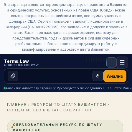
Эта страница является переводом страницы о праве штата Вашингтон
и юридических услугах, основанных на праве США. Юридические
ссылки сохранены на английском языке, все суммы указаны в
долларах США. Сергей Токмаков - адвокат, лицензированный в
Калифорнии (CA Bar #279869); его заявление о допуске к практике в
штате Вашингтон находится на рассмотрении, поэтому для
представительства, подачи документов в суд или судебных
разбирательств в Вашингтоне он координирует работу с
квалифицированным адвокатом штата Вашингтон.
🇺🇸
🇲🇽
🇷🇺
Terms.Law
☰
Внешний юрисконсульт
Анализ
Аналитик читает эту страницу: Руководство по созданию LLC в штате Ваш
ГЛАВНАЯ
›
РЕСУРСЫ ПО ШТАТУ ВАШИНГТОН
›
СОЗДАНИЕ LLC В ШТАТЕ ВАШИНГТОН
ОБРАЗОВАТЕЛЬНЫЙ РЕСУРС ПО ШТАТУ
ВАШИНГТОН