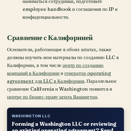
наниматься сотрудники, подготовьте
employee handbook и соглашения по IP и
конфиденциальности.
Сравнение с Калифорнией
Основатели, работающие в обоих штатах, также
должны изучить мои материалы по созданию LLC в
Калифорнии, в том числе
центр по созданию
компаний в Калифорнии
и
генератор operating
agreement для LLC в Калифорнии
. Параллельное
сравнение California и Washington появится в
центре по бизнес-праву штата Вашингтон
.
WASHINGTON LLC
Forming a Washington LLC or reviewing
an existing operating agreement? Send