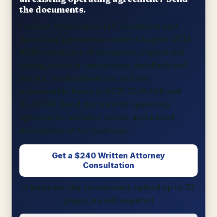
the documents.
I review Washington LLC formation and
operating agreements under Chapter 25.15
RCW: certificate of formation, capital and
voting, transfer restrictions, deadlock and
buyout, tax distributions, and the
nonwaivable limits in RCW 25.15.018 and
25.15.038. Send the current operating
agreement, member roster, and a brief
description of the business.
Get a $240 Written Attorney
Consultation
2-business-day turnaround, upload up to 30
pages, no call required