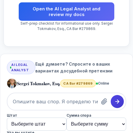
Open the AI Legal Analyst and
review my docs
Self-prep checklist for informational use only. Sergei
Tokmakov, Esq., CA Bar #279869.
Ещё думаете? Спросите о ваших
AI LEGAL
ANALYST
вариантах досудебной претензии
Sergei Tokmakov, Esq.
Online
CA Bar #279869
Штат
Сумма спора
Что вы хотите