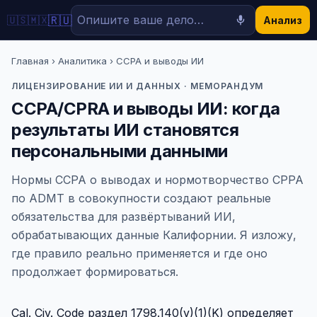
🇷🇺
🇺🇸
🇲🇽
Анализ
Главная
›
Аналитика
› CCPA и выводы ИИ
ЛИЦЕНЗИРОВАНИЕ ИИ И ДАННЫХ · МЕМОРАНДУМ
CCPA/CPRA и выводы ИИ: когда
результаты ИИ становятся
персональными данными
Нормы CCPA о выводах и нормотворчество CPPA
по ADMT в совокупности создают реальные
обязательства для развёртываний ИИ,
обрабатывающих данные Калифорнии. Я изложу,
где правило реально применяется и где оно
продолжает формироваться.
Cal. Civ. Code раздел 1798.140(v)(1)(K) определяет