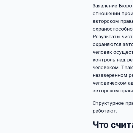
Заявление Бюро 
отношении прои
авторском праве
охраноспособно
Результаты чист
охраняются авт
человек осущес
контроль над ре
человеком. Thale
незаверенном ре
человеческом а
авторском праве
Структурное пра
работают.
Что счи