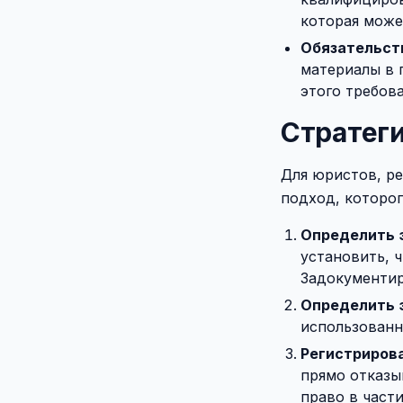
которая може
Обязательст
материалы в 
этого требов
Стратег
Для юристов, р
подход, которо
Определить 
установить, 
Задокументир
Определить 
использованн
Регистрирова
прямо отказы
право в част