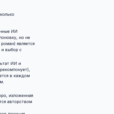
колько
анные ИИ
поновку, но не
 роман) является
 и выбор с
льтат ИИ и
ерекомпонует),
ется в каждом
м.
ро, изложенная
ется авторством
ров позиция,