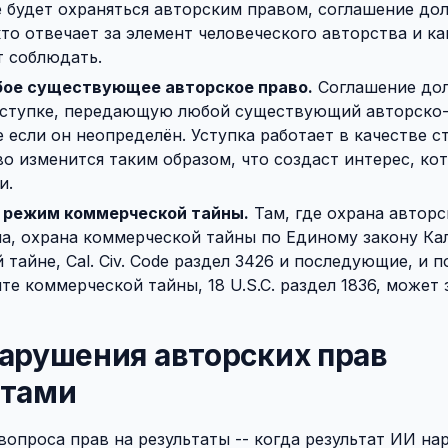
 будет охраняться авторским правом, соглашение до
кто отвечает за элемент человеческого авторства и ка
т соблюдать.
бое существующее авторское право.
Соглашение до
уступке, передающую любой существующий авторско
 если он неопределён. Уступка работает в качестве с
во изменится таким образом, что создаст интерес, ко
и.
 режим коммерческой тайны.
Там, где охрана автор
а, охрана коммерческой тайны по Единому закону Ка
тайне, Cal. Civ. Code раздел 3426 и последующие, и 
те коммерческой тайны, 18 U.S.C. раздел 1836, может
арушения авторских прав
атами
вопроса прав на результаты -- когда результат ИИ на