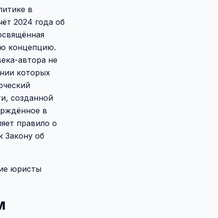
литике в
ёт 2024 года об
посвящённая
ую концепцию.
века-автора не
ании которых
рческий
ти, созданной
верждённое в
ляет правило о
 Закону об
щие юристы
м