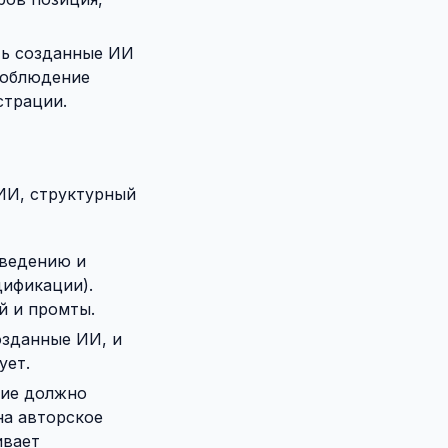
ть созданные ИИ
соблюдение
страции.
ИИ, структурный
ведению и
дификации).
й и промты.
озданные ИИ, и
ует.
ие должно
на авторское
ивает