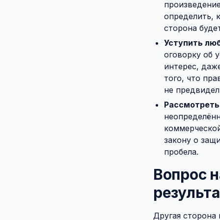
произведение
определить, 
сторона буде
Уступить лю
оговорку об 
интерес, даже
того, что пра
не предвидел
Рассмотреть
неопределённ
коммерческой 
закону о защи
пробела.
Вопрос н
результ
Другая сторона 