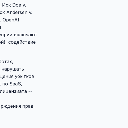
 Иск Doe v.
к Andersen v.
. OpenAI
м
теории включают
й), содействие
ботах,
т нарушать
ещения убытков
 по SaaS,
лицензиата --
ерждения прав.