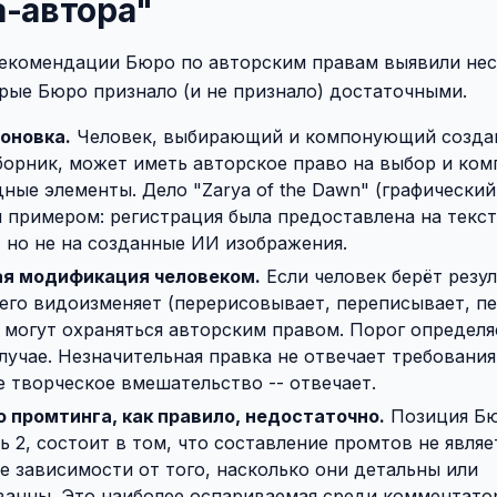
а-автора"
екомендации Бюро по авторским правам выявили нес
рые Бюро признало (и не признало) достаточными.
оновка.
Человек, выбирающий и компонующий созд
борник, может иметь авторское право на выбор и ком
ные элементы. Дело "Zarya of the Dawn" (графический
 примером: регистрация была предоставлена на текст
 но не на созданные ИИ изображения.
я модификация человеком.
Если человек берёт резу
его видоизменяет (перерисовывает, переписывает, п
могут охраняться авторским правом. Порог определя
лучае. Незначительная правка не отвечает требования
 творческое вмешательство -- отвечает.
 промтинга, как правило, недостаточно.
Позиция Бю
ь 2, состоит в том, что составление промтов не явля
не зависимости от того, насколько они детальны или
анны. Это наиболее оспариваемая среди комментато