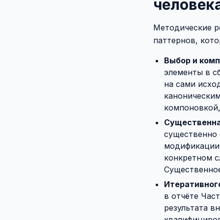
человек
Методические р
паттернов, кото
Выбор и комп
элементы в с
на сами исход
каноническим
компоновкой,
Существенна
существенно 
модификации 
конкретном с
Существенное
Итеративного
в отчёте Част
результата в
квалифициров