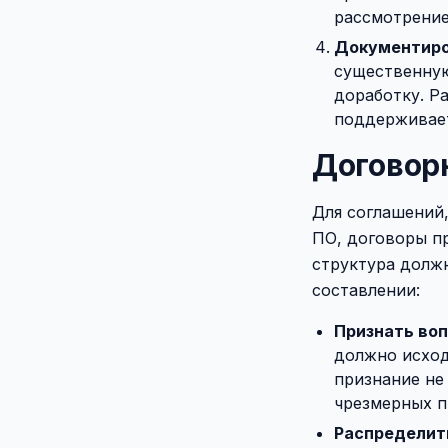
рассмотрени
Документиро
существенную
доработку. Р
поддерживает
Договор
Для соглашений
ПО, договоры пр
структура должн
составлении:
Признать воп
должно исход
признание не
чрезмерных п
Распределить