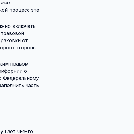
лжно
кой процесс эта
лжно включать
-правовой
траховки от
торого стороны
ским правом
лифорнии о
по Федеральному
 заполнить часть
рушает чьё-то