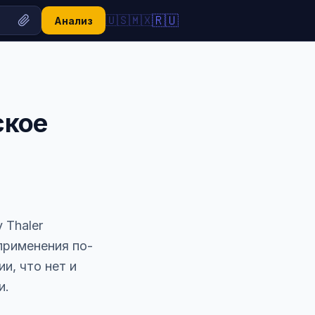
🇷🇺
🇺🇸
🇲🇽
Анализ
ское
 Thaler
применения по-
и, что нет и
и.