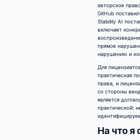
авторское право
GitHub поставил
Stability AI по
включает конкр
воспроизведени
прямое нарушени
нарушению и ко
Для лицензиато
практическая по
права, и лиценз
со стороны венд
является догово
практической: н
идентифицируем
На что я