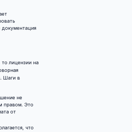
ает
ровать
и документация
 то лицензии на
оворная
. Шаги в
шение не
м правом. Это
иата от
лагается, что