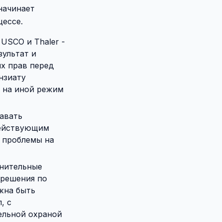
начинает
цессе.
USCO и Thaler -
зультат и
их прав перед
нзиату
я на иной режим
авать
действующим
т проблемы на
лнительные
 решения по
жна быть
, с
ельной охраной