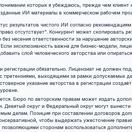
 понимании которых я убеждаюсь, прежде чем клиент 
созданные ИИ материалы в коммерческом рабочем про
тус результатов чистого ИИ согласно рекомендациям 
 право отсутствует". Конкурент может скопировать ре
о без несения ответственности за нарушение авторск
 Если эксклюзивность важна для бизнес-модели, лице
обавить слой человеческого авторства или опиратьс
и регистрации обязательно. Лицензиат не должен под
с претензиями, выходящими за рамки допускаемых 
стоверное указание авторства в регистрации создаё
уровне.
ется. Бюро по авторским правам может издать допо
. Девятый округ и Федеральный округ могут вынести
мым делам. Позиция при составлении договоров дол
онсервативной, чтобы выдержать ужесточение правил
 позволяющими сторонам воспользоваться дополнит