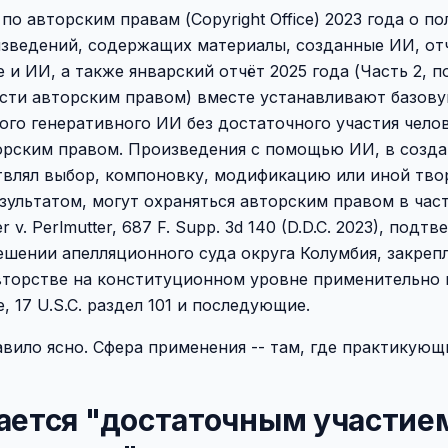
по авторским правам (Copyright Office) 2023 года о по
зведений, содержащих материалы, созданные ИИ, отч
 и ИИ, а также январский отчёт 2025 года (Часть 2, 
сти авторским правом) вместе устанавливают базов
ого генеративного ИИ без достаточного участия чело
орским правом. Произведения с помощью ИИ, в созд
твлял выбор, компоновку, модификацию или иной тво
зультатом, могут охраняться авторским правом в час
r v. Perlmutter, 687 F. Supp. 3d 140 (D.D.C. 2023), подт
шении апелляционного суда округа Колумбия, закреп
вторстве на конституционном уровне применительно к
, 17 U.S.C. раздел 101 и последующие.
вило ясно. Сфера применения -- там, где практикую
тается "достаточным участие