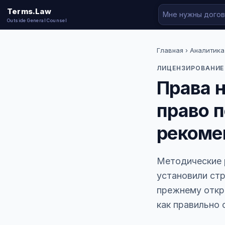
Terms.Law
Outside General Counsel
Главная
›
Аналитика
ЛИЦЕНЗИРОВАНИЕ
Права н
право 
рекоме
Методические 
установили стр
прежнему откры
как правильно 