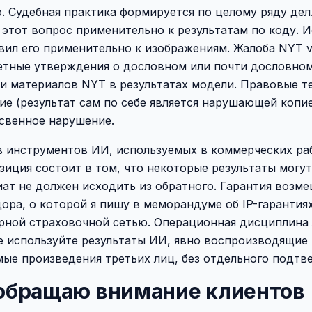
. Судебная практика формируется по целому ряду дел.
 этот вопрос применительно к результатам по коду. Ис
ставил его применительно к изображениям. Жалоба NYT v
етные утверждения о дословном или почти дословно
и материалов NYT в результатах модели. Правовые 
е (результат сам по себе является нарушающей копие
свенное нарушение.
в инструментов ИИ, используемых в коммерческих ра
зиция состоит в том, что некоторые результаты могу
иат не должен исходить из обратного. Гарантия возм
ора, о которой я пишу в меморандуме об IP-гарантиях
рной страховочной сетью. Операционная дисциплина 
е используйте результаты ИИ, явно воспроизводящие
ые произведения третьих лиц, без отдельного подтв
 обращаю внимание клиентов