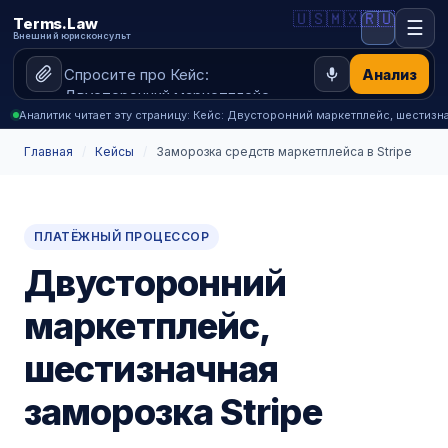
🇺🇸
🇲🇽
🇷🇺
Terms.Law
☰
Внешний юрисконсульт
Анализ
Аналитик читает эту страницу: Кейс: Двусторонний маркетплейс, шестизн
Главная
/
Кейсы
/
Заморозка средств маркетплейса в Stripe
ПЛАТЁЖНЫЙ ПРОЦЕССОР
Двусторонний
маркетплейс,
шестизначная
заморозка Stripe