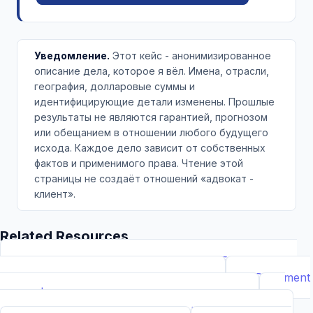
Уведомление.
Этот кейс - анонимизированное
описание дела, которое я вёл. Имена, отрасли,
география, долларовые суммы и
идентифицирующие детали изменены. Прошлые
результаты не являются гарантией, прогнозом
или обещанием в отношении любого будущего
исхода. Каждое дело зависит от собственных
фактов и применимого права. Чтение этой
страницы не создаёт отношений «адвокат -
клиент».
Related Resources
📝
Free Demand Letter Template — 1,050+ Attorney-
Drafted Templates by ...
Demand Letter
📄
Document
Builder | Legal Contract Generators
Template
📊
Calcs - Free Business & Legal Calculators
Calculator