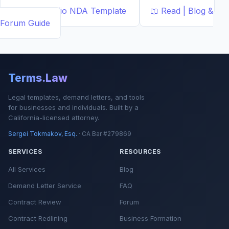
📄
NDA Studio
NDA Template
📖
Read | Blog &
Forum
Guide
Terms.Law
Legal templates, demand letters, and tools
for businesses and individuals. Built by a
California-licensed attorney.
Sergei Tokmakov, Esq.
· CA Bar #279869
SERVICES
RESOURCES
All Services
Blog
Demand Letter Service
FAQ
Contract Review
Forum
Contract Redlining
Business Formation