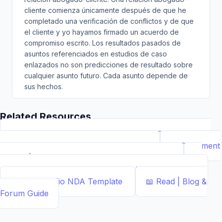
cliente comienza únicamente después de que he
completado una verificación de conflictos y de que
el cliente y yo hayamos firmado un acuerdo de
compromiso escrito. Los resultados pasados de
asuntos referenciados en estudios de caso
enlazados no son predicciones de resultado sobre
cualquier asunto futuro. Cada asunto depende de
sus hechos.
Related Resources
📝
Free Demand Letter Template — 1,050+ Attorney-
Drafted Templates by ...
Demand Letter
📄
Document
Builder | Legal Contract Generators
Template
📊
Calcs - Free Business & Legal Calculators
Calculator
📄
NDA Studio
NDA Template
📖
Read | Blog &
Forum
Guide