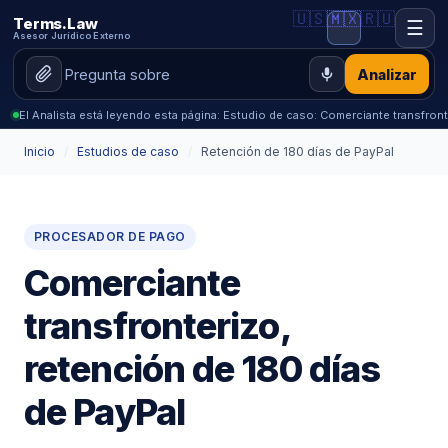
🇺🇸
🇲🇽
🇷🇺
Terms.Law
☰
Asesor Jurídico Externo
Analizar
El Analista está leyendo esta página: Estudio de caso: Comerciante transfron
Inicio
/
Estudios de caso
/
Retención de 180 días de PayPal
PROCESADOR DE PAGO
Comerciante
transfronterizo,
retención de 180 días
de PayPal