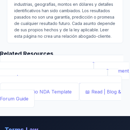
industrias, geografías, montos en dólares y detalles
identificativos han sido cambiados. Los resultados
pasados no son una garantía, predicción o promesa
de cualquier resultado futuro. Cada asunto depende
de sus propios hechos y de la ley aplicable. Leer
esta página no crea una relación abogado-cliente.
Related Resources
📝
Free Demand Letter Template — 1,050+ Attorney-
Drafted Templates by ...
Demand Letter
📄
Document
Builder | Legal Contract Generators
Template
📊
Calcs - Free Business & Legal Calculators
Calculator
📄
NDA Studio
NDA Template
📖
Read | Blog &
Forum
Guide
Terms.Law