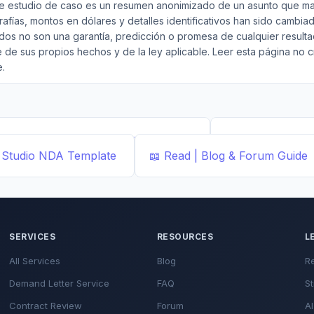
e estudio de caso es un resumen anonimizado de un asunto que m
rafías, montos en dólares y detalles identificativos han sido cambia
dos no son una garantía, predicción o promesa de cualquier resulta
de sus propios hechos y de la ley aplicable. Leer esta página no c
.
ted Templates by ...
Demand Letter
📄
Document Buil
Studio
NDA Template
📖
Read | Blog & Forum
Guide
SERVICES
RESOURCES
L
All Services
Blog
R
Demand Letter Service
FAQ
St
Contract Review
Forum
AI