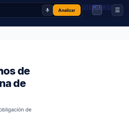
🇺🇸
🇲🇽
🇷🇺
☰
Analizar
hos de
na de
 obligación de