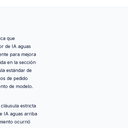
ica que
or de IA aguas
iente para mejora
ida en la sección
ula estándar de
ios de pedido
ento de modelo.
cláusula estricta
e IA aguas arriba
miento ocurrió