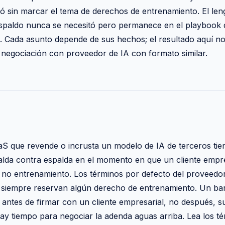
ró sin marcar el tema de derechos de entrenamiento. El len
espaldo nunca se necesitó pero permanece en el playbook d
. Cada asunto depende de sus hechos; el resultado aquí no
 negociación con proveedor de IA con formato similar.
 que revende o incrusta un modelo de IA de terceros ti
alda contra espalda en el momento en que un cliente empres
e no entrenamiento. Los términos por defecto del proveedo
i siempre reservan algún derecho de entrenamiento. Un barr
ntes de firmar con un cliente empresarial, no después, su
ay tiempo para negociar la adenda aguas arriba. Lea los t