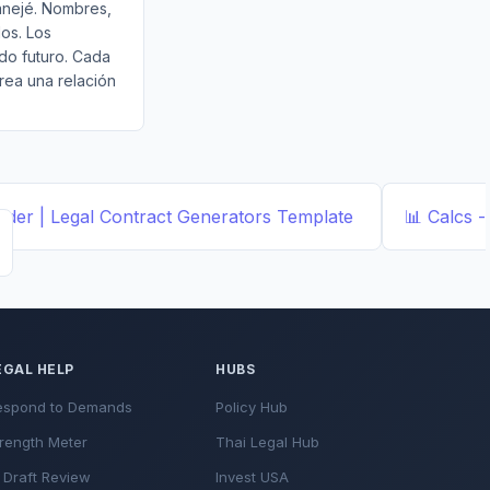
anejé. Nombres,
dos. Los
do futuro. Cada
rea una relación
der | Legal Contract Generators
Template
📊
Calcs -
EGAL HELP
HUBS
espond to Demands
Policy Hub
rength Meter
Thai Legal Hub
 Draft Review
Invest USA