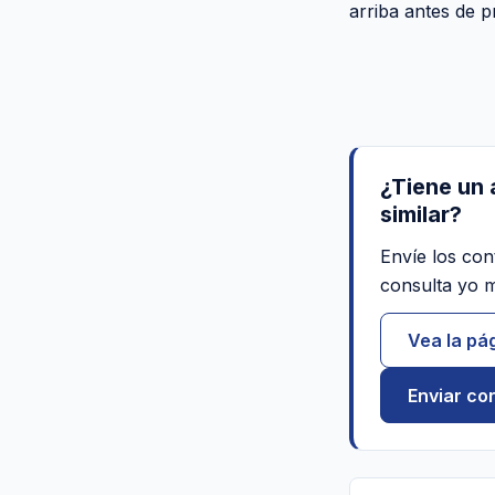
arriba antes de 
¿Tiene un 
similar?
Envíe los con
consulta yo 
Vea la pág
Enviar co