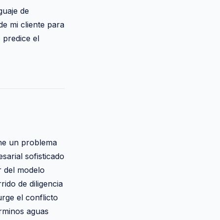
guaje de
e mi cliente para
 predice el
ene un problema
arial sofisticado
r del modelo
ido de diligencia
rge el conflicto
érminos aguas