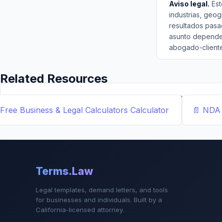
Aviso legal.
Est
industrias, geog
resultados pasa
asunto depende 
abogado-cliente
Related Resources
📝
Free Demand Letter Template — 1,050+ Attorney-Draf
Free Business & Legal Calculators
Calculator
📄
NDA 
Terms.Law
Legal templates, demand letters, and tools
for businesses and individuals. Built by a
California-licensed attorney.