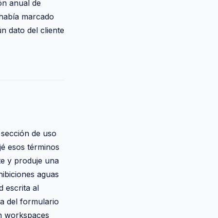
ión anual de
l había marcado
n dato del cliente
a sección de uso
jé esos términos
te y produje una
hibiciones aguas
 escrita al
a del formulario
en workspaces