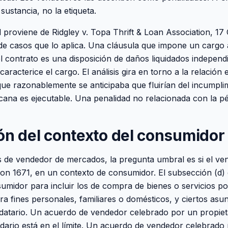
 sustancia, no la etiqueta.
l proviene de Ridgley v. Topa Thrift & Loan Association, 17 
a de casos que lo aplica. Una cláusula que impone un cargo
l contrato es una disposición de daños liquidados indepen
aracterice el cargo. El análisis gira en torno a la relación 
que razonablemente se anticipaba que fluirían del incumpli
ana es ejecutable. Una penalidad no relacionada con la pé
ón del contexto del consumidor
 de vendedor de mercados, la pregunta umbral es si el ve
tion 1671, en un contexto de consumidor. El subsección (d) 
umidor para incluir los de compra de bienes o servicios po
ra fines personales, familiares o domésticos, y ciertos asu
datario. Un acuerdo de vendedor celebrado por un propiet
ario está en el límite. Un acuerdo de vendedor celebrado