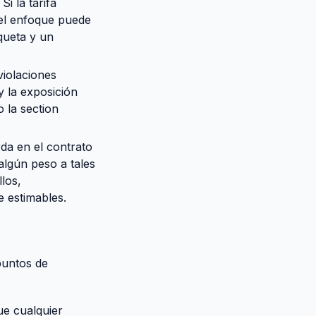
i la tarifa
 el enfoque puede
iqueta y un
violaciones
y la exposición
 la section
da en el contrato
algún peso a tales
los,
 estimables.
puntos de
ue cualquier