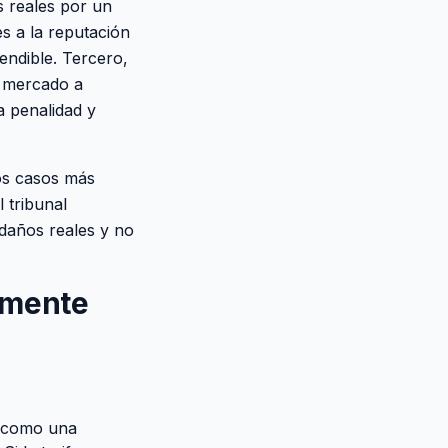
s reales por un
es a la reputación
endible. Tercero,
l mercado a
a penalidad y
los casos más
 tribunal
daños reales y no
amente
o como una