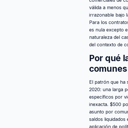
comerciales de co
válida a menos qu
irrazonable bajo 
Para los contratos
es nula excepto e
naturaleza del cas
del contexto de c
Por qué l
comunes
El patrón que ha
2020: una larga p
específicos por v
inexacta. $500 po
asunto por comun
saldos liquidados
aplicación de pol