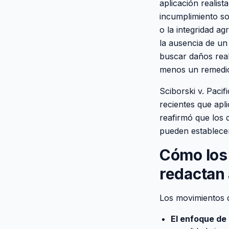
aplicación realist
incumplimiento so
o la integridad a
la ausencia de un
buscar daños real
menos un remedio 
Sciborski v. Pacif
recientes que apl
reafirmó que los 
pueden establecer
Cómo los
redactan 
Los movimientos 
El enfoque de '