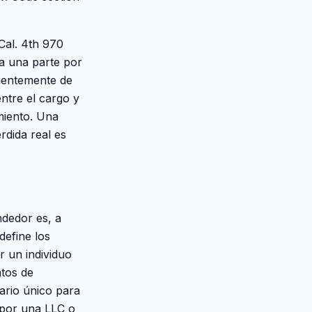
Cal. 4th 970
 a una parte por
dientemente de
entre el cargo y
miento. Una
rdida real es
ndedor es, a
define los
r un individuo
ntos de
ario único para
 por una LLC o