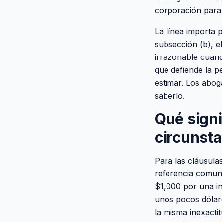
corporación para 
La línea importa 
subsección (b), e
irrazonable cuand
que defiende la p
estimar. Los abo
saberlo.
Qué signi
circunsta
Para las cláusula
referencia comune
$1,000 por una in
unos pocos dólare
la misma inexacti