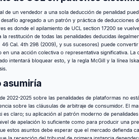
dual de un vendedor a una sola deducción de penalidad pued
 desafío agregado a un patrón y práctica de deducciones d
 es donde el apilamiento de UCL section 17200 se vuelve 
la restitución de todas las penalidades deducidas ilegalmen
 46 Cal. 4th 298 (2009), y sus sucesores) puede converti
 en una acción colectiva o representativa significativa. La 
ado intentará bloquear esto, y la regla McGill y la línea Is
sis.
 asumiría
 de 2022-2025 sobre las penalidades de plataformas no está
encia sobre las cláusulas de arbitraje de consumidor. El ma
ki es claro; su aplicación al patrón moderno de penalidad
 nivel de apelación lo suficiente como para producir una pre
ue estos asuntos debe esperar que el mercado defienda ca
ue la recepción del tribunal de primera instancia dependerá