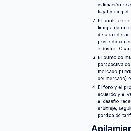
estimación raz
legal principal.
El punto de ref
tiempo de un m
de una interac
presentaciones
industria. Cua
El punto de mu
perspectiva de
mercado puede
del mercado) e
El foro y el p
acuerdo y el v
el desafío rec
arbitraje, segu
pérdida de tari
Apilamie