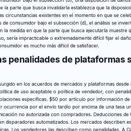
nsumidor bajo el subsección (b), una disposición de daños 
e la parte que busca invalidarla establezca que la disposici
las circunstancias existentes en el momento en que se celeb
 de consumidor bajo el subsección (d), el análisis se inviert
n la medida en que la parte que busca ejecutarla muestre q
o, sería impracticable o extremadamente difícil fijar el daño
onsumidor es mucho más difícil de satisfacer.
as penalidades de plataformas 
 surgido en los acuerdos de mercados y plataformas desd
olítica de uso aceptable o política de vendedor, con penali
iolaciones específicas. $50 por artículo por información d
r ocurrencia por el envío tardío por encima de una tasa u
icación no autorizada con compradores. Deducciones de t
 en disparadores automatizados. Los mercados describen e
íticas. Los vendedores las describen como penalidades. A Ci