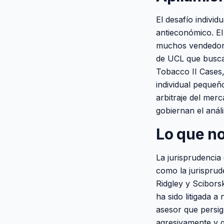
El desafío indivi
antieconómico. El
muchos vendedores
de UCL que busca 
Tobacco II Cases,
individual pequeño
arbitraje del merc
gobiernan el análi
Lo que no
La jurisprudencia
como la jurisprud
Ridgley y Scibors
ha sido litigada a
asesor que persig
agresivamente y q