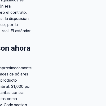
liquidados es
ón era
ró el contrato.
e: la disposición
ue, por la
 real. El estándar
son ahora
e aproximadamente
dades de dólares
e producto
mbral. $1,000 por
arifas contra
stas como
v. Code section