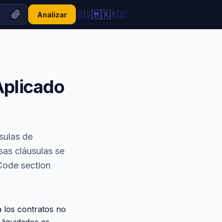
🇲🇽
🇺🇸
🇷🇺
Analizar
Aplicado
sulas de
sas cláusulas se
 Code section
a los contratos no