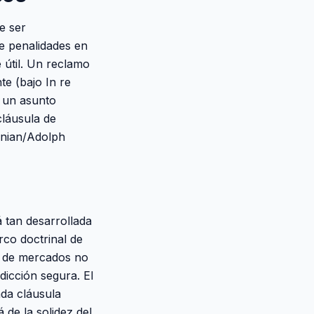
e ser
e penalidades en
útil. Un reclamo
te (bajo In re
r un asunto
cláusula de
kanian/Adolph
 tan desarrollada
rco doctrinal de
es de mercados no
dicción segura. El
da cláusula
 de la solidez del