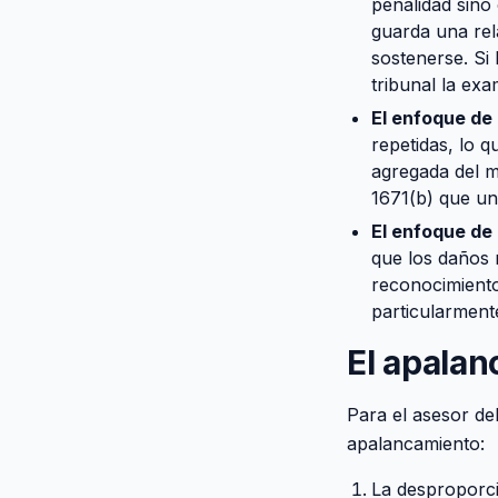
penalidad sino 
guarda una rel
sostenerse. Si 
tribunal la exa
El enfoque de 
repetidas, lo q
agregada del m
1671(b) que una
El enfoque de 
que los daños r
reconocimiento
particularment
El apalan
Para el asesor de
apalancamiento:
La desproporci