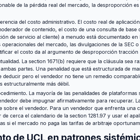
onable de la pérdida real del mercado, la desproporción e
erencia del costo administrativo. El costo real de aplicació
oderador de contenido, el costo de una consulta de base d
ción de servicio al cliente) a menudo está documentado en 
 operacionales del mercado, las divulgaciones de la SEC o 
ntificar el costo da al argumento de desproporción tracción
tualidad. La section 1671(b) requiere que la cláusula sea r
 ambas partes. Una penalidad que está estructurada de mane
 deducir pero el vendedor no tiene un remedio comparabl
s estructuralmente más débil.
rocedimiento. La mayoría de las penalidades de plataformas
endedor debe impugnar afirmativamente para recuperar. La 
ae sobre el vendedor. Para un vendedor que enfrenta una c
ir de cerca el calendario de la section 1281.97 y usar el ap
fas si el mercado no paga las tarifas de arbitraje oportunam
nto de UCL en patrones sistémi