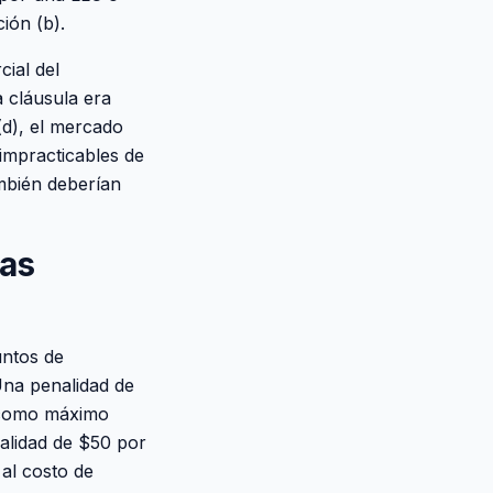
ión (b).
cial del
 cláusula era
(d), el mercado
impracticables de
mbién deberían
las
untos de
 Una penalidad de
o como máximo
nalidad de $50 por
al costo de