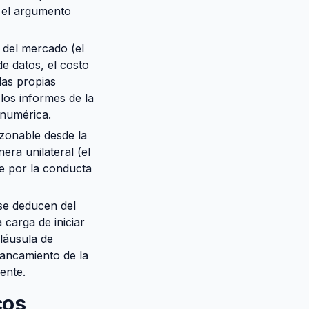
s el argumento
n del mercado (el
e datos, el costo
las propias
los informes de la
 numérica.
azonable desde la
ra unilateral (el
e por la conducta
 se deducen del
carga de iniciar
láusula de
alancamiento de la
ente.
cos